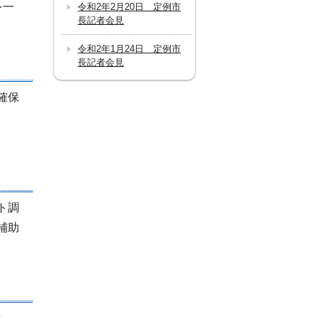
を一
令和2年2月20日 定例市
長記者会見
令和2年1月24日 定例市
長記者会見
確保
）
ト調
補助
対