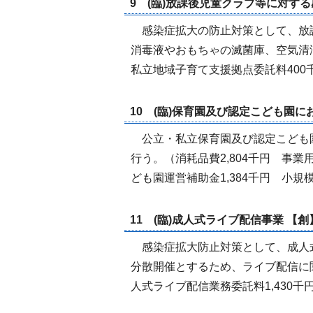
9 (臨)放課後児童クラブ等に対する
感染症拡大の防止対策として、放課後
消毒液やおもちゃの滅菌庫、空気清浄
私立地域子育て支援拠点委託料400千
10 (臨)保育園及び認定こども園にお
公立・私立保育園及び認定こども
行う。（消耗品費2,804千円 事業用
ども園運営補助金1,384千円 小規
11 (臨)成人式ライブ配信事業 【創】
感染症拡大防止対策として、成人式
分散開催とするため、ライブ配信に関
人式ライブ配信業務委託料1,430千円