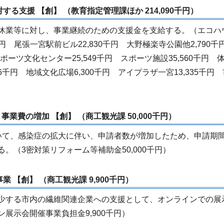
する支援 【創】 （教育指定管理課ほか 214,090千円）
休業等に対し、事業継続のための支援金を支給する。（エコハ
千円 尾張一宮駅前ビル22,830千円 大野極楽寺公園他2,790
スポーツ文化センター25,549千円 スポーツ施設35,560千円 
76千円 地域文化広場6,300千円 アイプラザ一宮13,335千円
事業費の増加 【創】 （商工観光課 50,000千円）
て、感染症の拡大に伴い、申請者数が増加したため、申請期
。（3密対策リフォーム等補助金50,000千円）
業 【創】 （商工観光課 9,900千円）
少する市内の繊維関連企業への支援として、オンラインでの展
展示会開催事業負担金9,900千円）