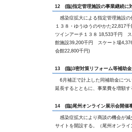
12 (臨)指定管理施設の事業継続に対
感染症拡大による指定管理施設の
１３８・ゆうゆうのやかた22,817
ツインアーチ１３８ 18,533千円 
館施設39,200千円 スケート場4,3
会館22,800千円)
13 (臨)3密対策リフォーム等補助金 
6月補正で計上した同補助金につい
延長するとともに、事業費を増額する
14 (臨)尾州オンライン展示会開催事
感染症拡大により商談の機会が減
サイトを開設する。（尾州オンライン