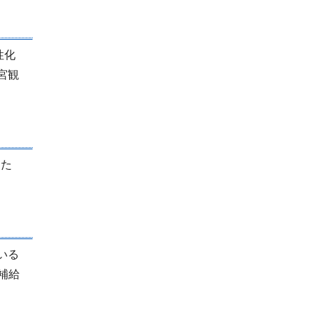
性化
宮観
るた
いる
補給