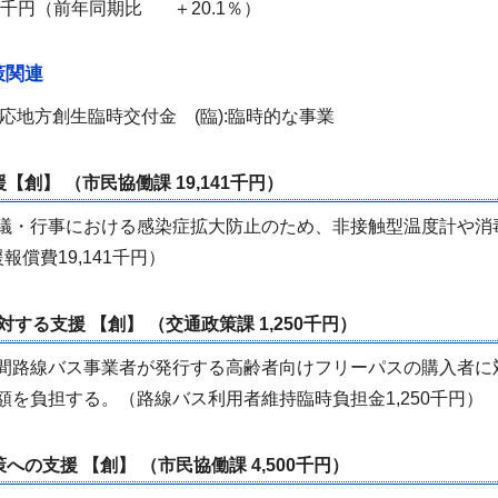
万4千円（前年同期比 ＋20.1％）
策関連
応地方創生臨時交付金 (臨):臨時的な事業
【創】 （市民協働課 19,141千円）
議・行事における感染症拡大防止のため、非接触型温度計や消
償費19,141千円）
する支援 【創】 （交通政策課 1,250千円）
間路線バス事業者が発行する高齢者向けフリーパスの購入者に
を負担する。（路線バス利用者維持臨時負担金1,250千円）
への支援 【創】 （市民協働課 4,500千円）