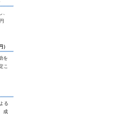
）
し、
千円
千円）
助を
認定こ
よる
 成