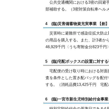
公共交通機関における3密の回避手
部補助する。（3密対策自転車ヘルメ
4 (臨)災害備蓄物資充実事業 【創】 
災害時に避難所で感染症拡大防止
の用品を購入する。また、計3者か
46,929千円〈うち寄附金分823千円
5 (臨)宅配ボックスの設置に対する補
宅配便の受け取り時における対面
査を条件とした置き配バッグを配付
する。（消耗品費13,425千円 宅配
6 (臨)一宮市新生児特別給付金事業 【
特別定額給付金の基準日である4月