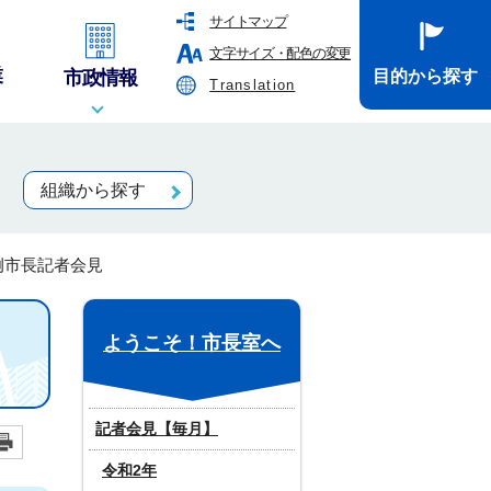
サイトマップ
文字サイズ・配色の変更
業
市政情報
目的から探す
Translation
組織から探す
例市長記者会見
ようこそ！市長室へ
記者会見【毎月】
令和2年