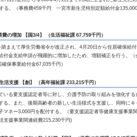
る。（事務費459千円 一宮市新生児特別定額給付金135,00
の増加 【国3/4】 （生活福祉課 67,759千円）
踏まえて厚生労働省令が改正され、4月20日から住居確保給付
給付金支給申請が飛躍的に増加したため、増額補正を行う。（
確保事業給付金67,035千円）
活支援 【創】 （高年福祉課 233,215千円）
ている要支援認定者等に対し、介護予防の取り組みを強化する
する。また、後期高齢者の新しい生活様式を支援し、同時にキ
マネー3,000円を配付する。（要支援認定者等健康支援事業
活支援事業関連経費215,230千円)