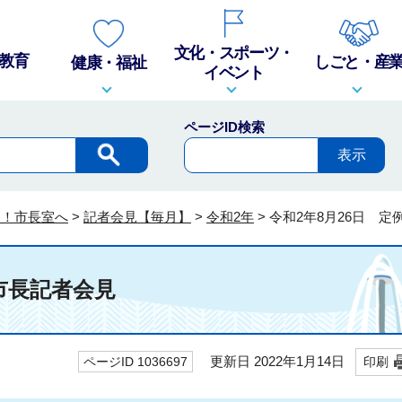
文化・スポーツ・
教育
しごと・産
健康・福祉
イベント
ページID検索
そ！市長室へ
>
記者会見【毎月】
>
令和2年
>
令和2年8月26日 定
市長記者会見
更新日 2022年1月14日
ページID 1036697
印刷