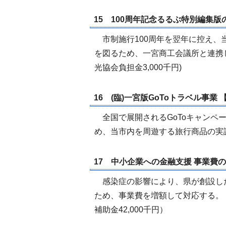
15 100周年記念るるぶ特別編集版の
市制施行100周年を翌年に控え、
を図るため、一宮商工会議所と連携
光協会負担金3,000千円)
16 (臨)一宮版GoToトラベル事業 
全国で展開されるGoToキャンペ
め、当市内を周遊する旅行商品の実証
17 中小企業への金融支援 事業費の増加
感染症の影響により、県が創設し
ため、事業費を増額して対応する。（
補助金42,000千円）