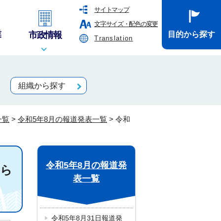
サイトマップ
文字サイズ・配色の変更
業
市政情報
目的から探す
Translation
組織から探す
一覧
>
令和5年8月の報道発表一覧
>
令和
令和5年8月の報道発
知ら
表一覧
令和5年8月31日報道発