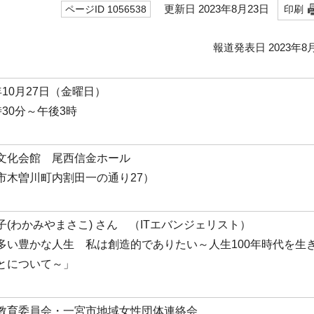
更新日 2023年8月23日
ページID 1056538
印刷
報道発表日 2023年8
年10月27日（金曜日）
時30分～午後3時
文化会館 尾西信金ホール
市木曽川町内割田一の通り27）
子(わかみやまさこ) さん （ITエバンジェリスト）
多い豊かな人生 私は創造的でありたい～人生100年時代を生
とについて～」
教育委員会・一宮市地域女性団体連絡会