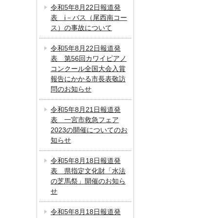
令和5年8月22日報道発
表 i－バス（尾西南コー
ス）の事故について
令和5年8月22日報道発
表 第56回カワイピアノ
コンクール全国大会入賞
報告にかかる市長表敬訪
問のお知らせ
令和5年8月21日報道発
表 一宮市救急フェア
2023の開催についてのお
知らせ
令和5年8月18日報道発
表 県指定文化財「水法
の芝馬祭」開催のお知ら
せ
令和5年8月18日報道発