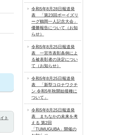
令和5年8月28日報道発
表 「第23回ボーイズリ
ーグ鶴岡一人記念大会」
優勝報告について（お知
らせ）
令和5年8月25日報道発
表 一宮市表彰条例によ
る被表彰者の決定につい
て（お知らせ）
令和5年8月25日報道発
表 「新型コロナワクチ
ン 令和5年秋開始接種に
ついて」
令和5年8月25日報道発
表 まちなかの未来を考
イト
える 第2回
「TUMUGUBA」開催の