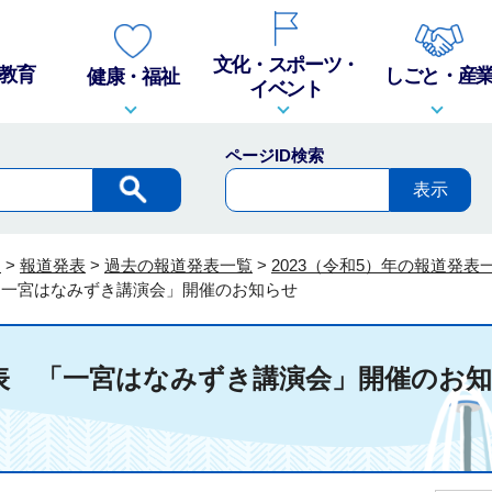
文化・スポーツ・
教育
しごと・産
健康・福祉
イベント
ページID検索
報
>
報道発表
>
過去の報道発表一覧
>
2023（令和5）年の報道発表
 「一宮はなみずき講演会」開催のお知らせ
発表 「一宮はなみずき講演会」開催のお