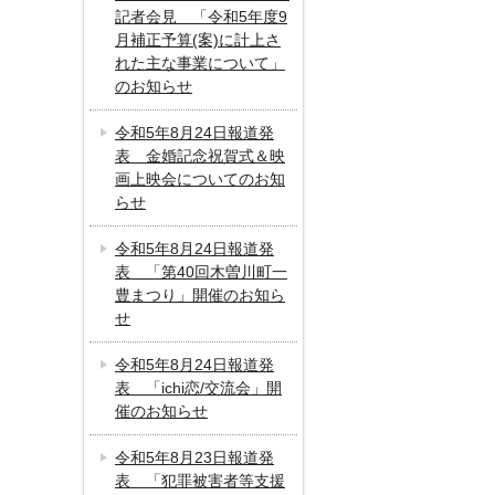
記者会見 「令和5年度9
月補正予算(案)に計上さ
れた主な事業について」
のお知らせ
令和5年8月24日報道発
表 金婚記念祝賀式＆映
画上映会についてのお知
らせ
令和5年8月24日報道発
表 「第40回木曽川町一
豊まつり」開催のお知ら
せ
令和5年8月24日報道発
表 「ichi恋/交流会」開
催のお知らせ
令和5年8月23日報道発
表 「犯罪被害者等支援