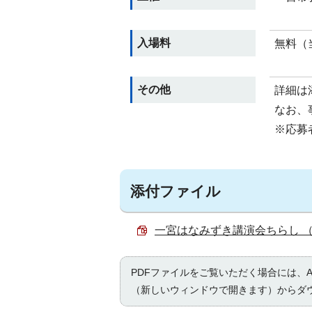
入場料
無料（
その他
詳細は
なお、
※応募
添付ファイル
一宮はなみずき講演会ちらし （PD
PDFファイルをご覧いただく場合には、Ad
（新しいウィンドウで開きます）からダ