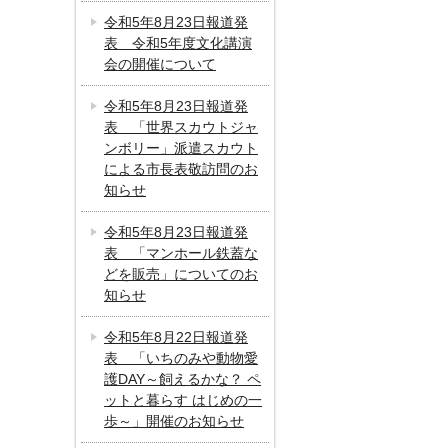
令和5年8月23日報道発
表 令和5年度文化講演
会の開催について
令和5年8月23日報道発
表 「世界スカウトジャ
ンボリー」派遣スカウト
による市長表敬訪問のお
知らせ
令和5年8月23日報道発
表 「マンホール鉄蓋な
どを販売」についてのお
知らせ
令和5年8月22日報道発
表 「いちのみや動物愛
護DAY～飼えるかな？ ペ
ットと暮らす はじめの一
歩～」開催のお知らせ