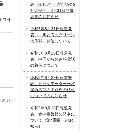
表 令和5年一宮市議会9
月定例会 8月31日開催
結果のお知らせ
月23日
令和5年8月31日報道発
表 「川と海のクリーン
大作戦」開催について
令和5年8月29日報道発
表 中国からの迷惑電話
の着信について
令和5年8月29日報道発
表 ビッグモーター一宮
尾西店前の街路樹の枯死
についてのお知らせ
きると
令和5年8月28日報道発
表 食中毒警報の発令に
ついて（第4回目）のお
知らせ