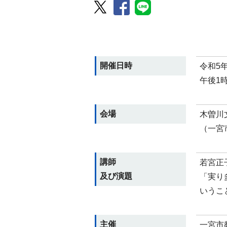
開催日時
令和5
午後1
会場
木曽川
（一宮
講師
若宮正
及び演題
「実り
いうこ
主催
一宮市