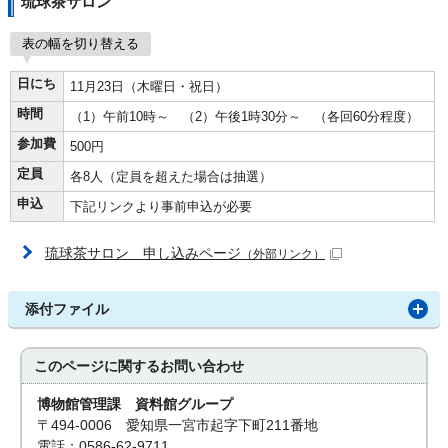
琉球茶サロン
表の幅を切り替える
日にち
11月23日（木曜日・祝日）
時間
（1）午前10時～ （2）午後1時30分～ （各回60分程度）
参加費
500円
定員
各8人（定員を超えた場合は抽選）
申込
下記リンクより事前申込が必要
琉球茶サロン 申し込みページ
（外部リンク）
添付ファイル
このページに関する
お問い合わせ
博物館管理課 資料館グループ
〒494-0006 愛知県一宮市起字下町211番地
電話：0586-62-9711