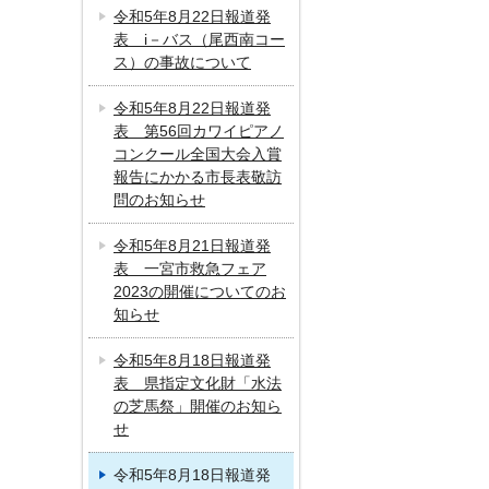
令和5年8月22日報道発
表 i－バス（尾西南コー
ス）の事故について
令和5年8月22日報道発
表 第56回カワイピアノ
コンクール全国大会入賞
報告にかかる市長表敬訪
問のお知らせ
令和5年8月21日報道発
表 一宮市救急フェア
2023の開催についてのお
知らせ
令和5年8月18日報道発
表 県指定文化財「水法
の芝馬祭」開催のお知ら
せ
令和5年8月18日報道発