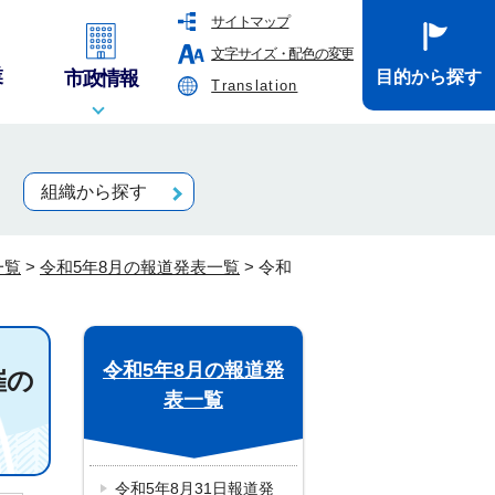
サイトマップ
文字サイズ・配色の変更
業
市政情報
目的から探す
Translation
組織から探す
一覧
>
令和5年8月の報道発表一覧
>
令和
令和5年8月の報道発
催の
表一覧
令和5年8月31日報道発