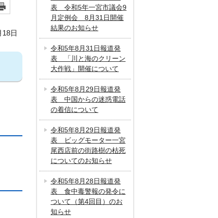
表 令和5年一宮市議会9
月定例会 8月31日開催
結果のお知らせ
月18日
令和5年8月31日報道発
表 「川と海のクリーン
大作戦」開催について
令和5年8月29日報道発
表 中国からの迷惑電話
の着信について
令和5年8月29日報道発
表 ビッグモーター一宮
尾西店前の街路樹の枯死
についてのお知らせ
令和5年8月28日報道発
表 食中毒警報の発令に
ついて（第4回目）のお
知らせ