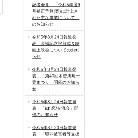
記者会見 「令和5年度9
月補正予算(案)に計上さ
れた主な事業について」
のお知らせ
令和5年8月24日報道発
表 金婚記念祝賀式＆映
画上映会についてのお知
らせ
令和5年8月24日報道発
表 「第40回木曽川町一
豊まつり」開催のお知ら
せ
令和5年8月24日報道発
表 「ichi恋/交流会」開
催のお知らせ
令和5年8月23日報道発
表 「犯罪被害者等支援