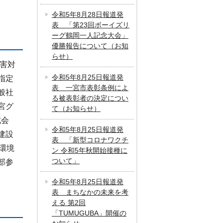
令和5年8月28日報道発
表 「第23回ボーイズリ
ーグ鶴岡一人記念大会」
優勝報告について（お知
らせ）
害対
令和5年8月25日報道発
指定
表 一宮市表彰条例によ
般社
る被表彰者の決定につい
宮グ
て（お知らせ）
式会
令和5年8月25日報道発
建設
表 「新型コロナワクチ
環境
ン 令和5年秋開始接種に
ついて」
部参
令和5年8月25日報道発
表 まちなかの未来を考
える 第2回
「TUMUGUBA」開催の