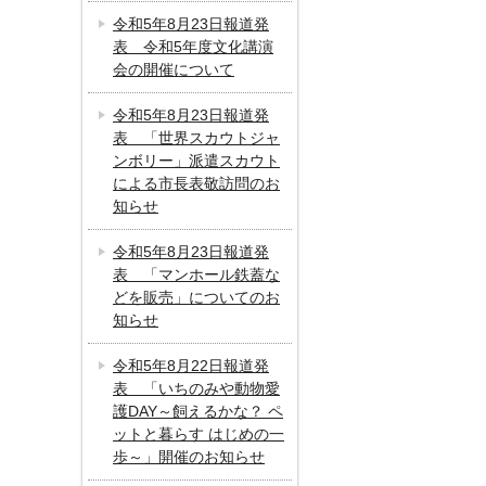
令和5年8月23日報道発
表 令和5年度文化講演
会の開催について
令和5年8月23日報道発
表 「世界スカウトジャ
ンボリー」派遣スカウト
による市長表敬訪問のお
知らせ
令和5年8月23日報道発
表 「マンホール鉄蓋な
どを販売」についてのお
知らせ
令和5年8月22日報道発
表 「いちのみや動物愛
護DAY～飼えるかな？ ペ
ットと暮らす はじめの一
歩～」開催のお知らせ