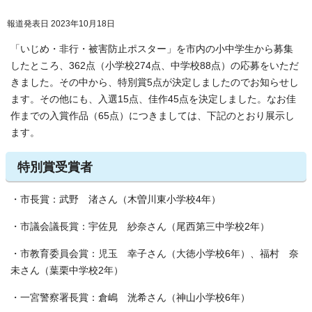
報道発表日 2023年10月18日
「いじめ・非行・被害防止ポスター」を市内の小中学生から募集
したところ、362点（小学校274点、中学校88点）の応募をいただ
きました。その中から、特別賞5点が決定しましたのでお知らせし
ます。その他にも、入選15点、佳作45点を決定しました。なお佳
作までの入賞作品（65点）につきましては、下記のとおり展示し
ます。
特別賞受賞者
・市長賞：武野 渚さん（木曽川東小学校4年）
・市議会議長賞：宇佐見 紗奈さん（尾西第三中学校2年）
・市教育委員会賞：児玉 幸子さん（大徳小学校6年）、福村 奈
未さん（葉栗中学校2年）
・一宮警察署長賞：倉嶋 洸希さん（神山小学校6年）