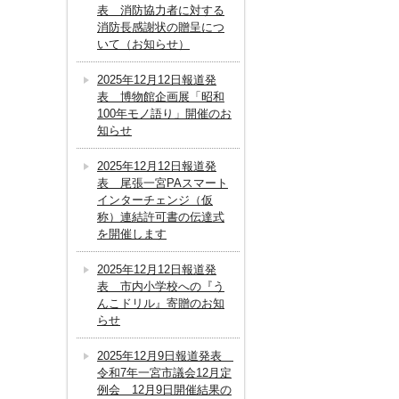
表 消防協力者に対する
消防長感謝状の贈呈につ
いて（お知らせ）
2025年12月12日報道発
表 博物館企画展「昭和
100年モノ語り」開催のお
知らせ
2025年12月12日報道発
表 尾張一宮PAスマート
インターチェンジ（仮
称）連結許可書の伝達式
を開催します
2025年12月12日報道発
表 市内小学校への『う
んこドリル』寄贈のお知
らせ
2025年12月9日報道発表
令和7年一宮市議会12月定
例会 12月9日開催結果の