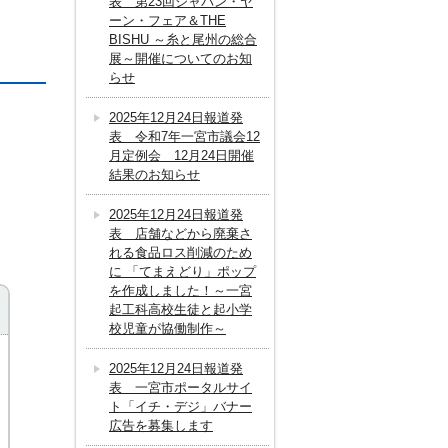
表 第23回ジャパン・ヤ
ーン・フェア＆THE
BISHU ～糸と尾州の総合
展～開催についてのお知
らせ
2025年12月24日報道発
表 令和7年一宮市議会12
月定例会 12月24日開催
結果のお知らせ
2025年12月24日報道発
表 店舗などから廃棄さ
れる食品ロス削減のため
に 「てまえどり」ポップ
を作成しました！～一宮
起工科高校生徒と起小学
校児童が協働制作～
2025年12月24日報道発
表 一宮市ポータルサイ
ト「イチ・デジ」バナー
広告を募集します