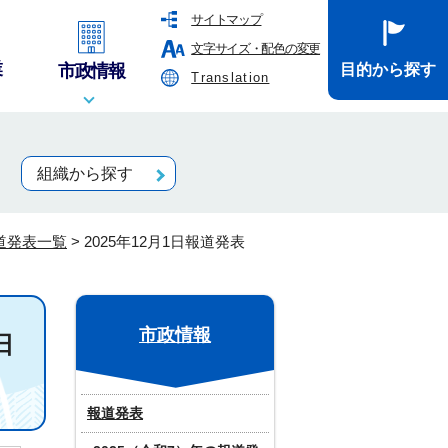
サイトマップ
文字サイズ・配色の変更
業
市政情報
目的から探す
Translation
組織から探す
報道発表一覧
>
2025年12月1日報道発表
市政情報
日
報道発表