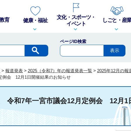
文化・スポーツ・
教育
しごと・産
健康・福祉
イベント
ページID検索
報
>
報道発表
>
2025（令和7）年の報道発表一覧
>
2025年12月の
定例会 12月1日開催結果のお知らせ
発表 令和7年一宮市議会12月定例会 12月1