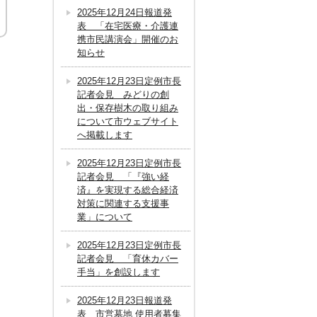
2025年12月24日報道発
表 「在宅医療・介護連
携市民講演会」開催のお
知らせ
2025年12月23日定例市長
記者会見 みどりの創
出・保存樹木の取り組み
について市ウェブサイト
へ掲載します
2025年12月23日定例市長
記者会見 「『強い経
済』を実現する総合経済
対策に関連する支援事
業」について
2025年12月23日定例市長
記者会見 「育休カバー
手当」を創設します
2025年12月23日報道発
表 市営墓地 使用者募集