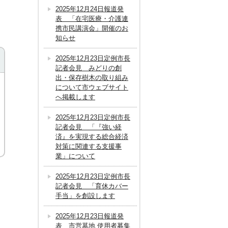
2025年12月24日報道発
表 「在宅医療・介護連
携市民講演会」開催のお
知らせ
2025年12月23日定例市長
記者会見 みどりの創
出・保存樹木の取り組み
について市ウェブサイト
へ掲載します
2025年12月23日定例市長
記者会見 「『強い経
済』を実現する総合経済
対策に関連する支援事
業」について
2025年12月23日定例市長
記者会見 「育休カバー
手当」を創設します
2025年12月23日報道発
表 市営墓地 使用者募集