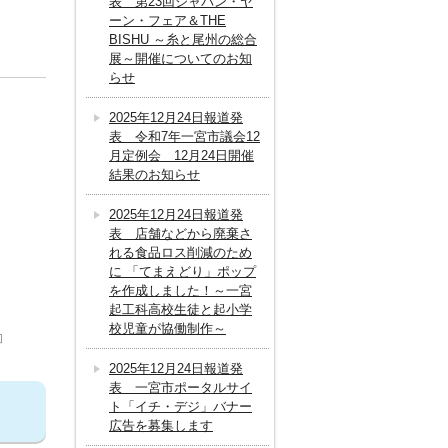
表 第23回ジャパン・ヤ
ーン・フェア＆THE
BISHU ～糸と尾州の総合
展～開催についてのお知
らせ
2025年12月24日報道発
表 令和7年一宮市議会12
月定例会 12月24日開催
結果のお知らせ
2025年12月24日報道発
表 店舗などから廃棄さ
れる食品ロス削減のため
に 「てまえどり」ポップ
を作成しました！～一宮
起工科高校生徒と起小学
校児童が協働制作～
2025年12月24日報道発
表 一宮市ポータルサイ
ト「イチ・デジ」バナー
広告を募集します