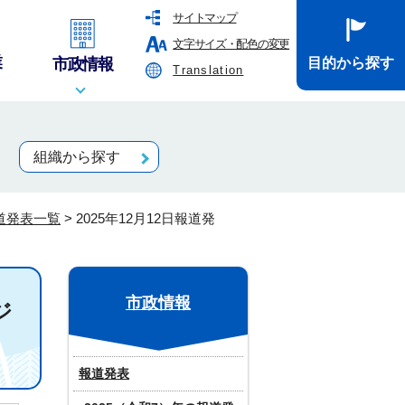
サイトマップ
文字サイズ・配色の変更
業
市政情報
目的から探す
Translation
組織から探す
報道発表一覧
>
2025年12月12日報道発
市政情報
ジ
報道発表