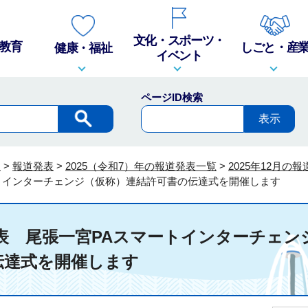
文化・スポーツ・
教育
しごと・産
健康・福祉
イベント
ページID検索
報
>
報道発表
>
2025（令和7）年の報道発表一覧
>
2025年12月の
トインターチェンジ（仮称）連結許可書の伝達式を開催します
道発表 尾張一宮PAスマートインターチェン
伝達式を開催します