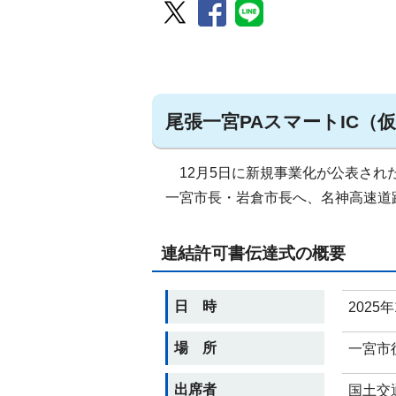
尾張一宮PAスマートIC
12月5日に新規事業化が公表された
一宮市長・岩倉市長へ、名神高速道
連結許可書伝達式の概要
日 時
2025
場 所
一宮市
出席者
国土交