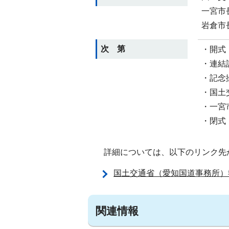
一宮市
岩倉市
次 第
・開式
・連結
・記念
・国土
・一宮
・閉式
詳細については、以下のリンク先
国土交通省（愛知国道事務所）
関連情報