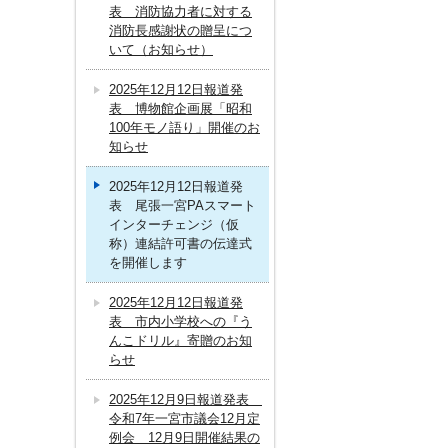
表 消防協力者に対する
消防長感謝状の贈呈につ
いて（お知らせ）
2025年12月12日報道発
表 博物館企画展「昭和
100年モノ語り」開催のお
知らせ
2025年12月12日報道発
表 尾張一宮PAスマート
インターチェンジ（仮
称）連結許可書の伝達式
を開催します
2025年12月12日報道発
表 市内小学校への『う
んこドリル』寄贈のお知
らせ
2025年12月9日報道発表
令和7年一宮市議会12月定
例会 12月9日開催結果の