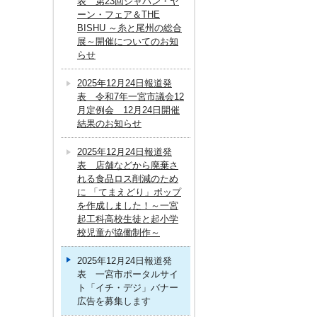
表 第23回ジャパン・ヤ
ーン・フェア＆THE
BISHU ～糸と尾州の総合
展～開催についてのお知
らせ
2025年12月24日報道発
表 令和7年一宮市議会12
月定例会 12月24日開催
結果のお知らせ
2025年12月24日報道発
表 店舗などから廃棄さ
れる食品ロス削減のため
に 「てまえどり」ポップ
を作成しました！～一宮
起工科高校生徒と起小学
校児童が協働制作～
2025年12月24日報道発
表 一宮市ポータルサイ
ト「イチ・デジ」バナー
広告を募集します