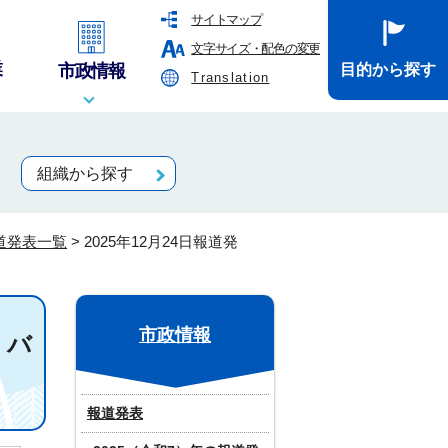
サイトマップ
文字サイズ・配色の変更
業
市政情報
目的から探す
Translation
組織から探す
報道発表一覧
>
2025年12月24日報道発
市政情報
」バ
報道発表