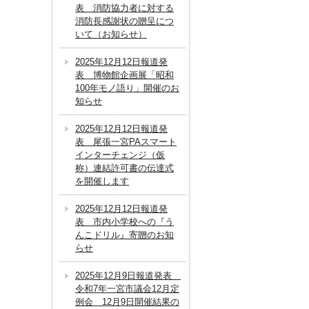
表 消防協力者に対する
消防長感謝状の贈呈につ
いて（お知らせ）
2025年12月12日報道発
表 博物館企画展「昭和
100年モノ語り」開催のお
知らせ
2025年12月12日報道発
表 尾張一宮PAスマート
インターチェンジ（仮
称）連結許可書の伝達式
を開催します
2025年12月12日報道発
表 市内小学校への『う
んこドリル』寄贈のお知
らせ
2025年12月9日報道発表
令和7年一宮市議会12月定
例会 12月9日開催結果の