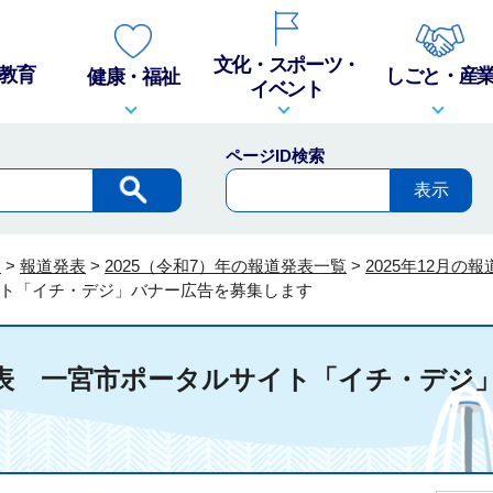
文化・スポーツ・
教育
しごと・産
健康・福祉
イベント
ページID検索
報
>
報道発表
>
2025（令和7）年の報道発表一覧
>
2025年12月の
ト「イチ・デジ」バナー広告を募集します
報道発表 一宮市ポータルサイト「イチ・デジ