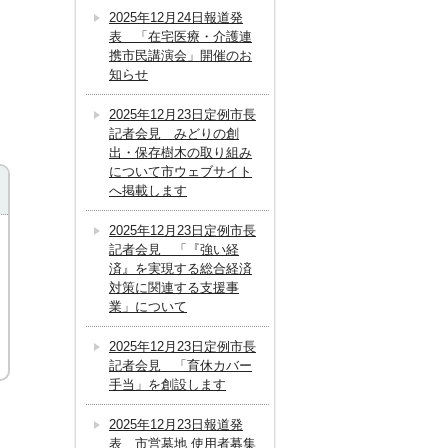
2025年12月24日報道発
表 「在宅医療・介護連
携市民講演会」開催のお
知らせ
2025年12月23日定例市長
記者会見 みどりの創
出・保存樹木の取り組み
について市ウェブサイト
へ掲載します
2025年12月23日定例市長
記者会見 「『強い経
済』を実現する総合経済
対策に関連する支援事
業」について
2025年12月23日定例市長
記者会見 「育休カバー
手当」を創設します
2025年12月23日報道発
表 市営墓地 使用者募集