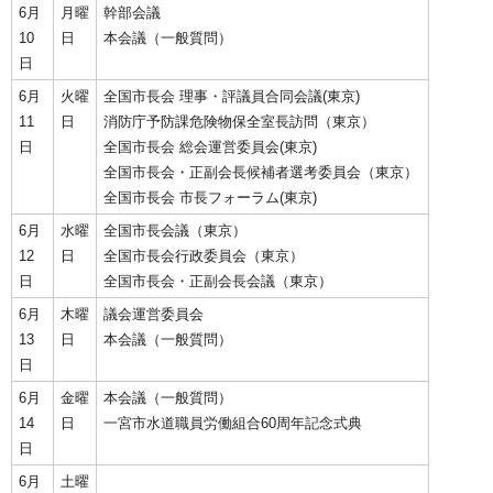
6月
月曜
幹部会議
10
日
本会議（一般質問）
日
6月
火曜
全国市長会 理事・評議員合同会議(東京)
11
日
消防庁予防課危険物保全室長訪問（東京）
日
全国市長会 総会運営委員会(東京)
全国市長会・正副会長候補者選考委員会（東京）
全国市長会 市長フォーラム(東京)
6月
水曜
全国市長会議（東京）
12
日
全国市長会行政委員会（東京）
日
全国市長会・正副会長会議（東京）
6月
木曜
議会運営委員会
13
日
本会議（一般質問）
日
6月
金曜
本会議（一般質問）
14
日
一宮市水道職員労働組合60周年記念式典
日
6月
土曜