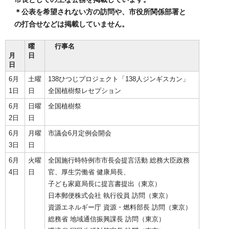
＊公表を希望されない方の訪問や、市役所関係部署と
の打合せなどは掲載していません。
曜
行事名
月
日
日
6月
土曜
138ひつじプロジェクト「138人ジンギスカン」
1日
日
全国植樹祭レセプション
6月
日曜
全国植樹祭
2日
日
6月
月曜
市議会6月定例会開会
3日
日
6月
火曜
全国施行時特例市市長会提言活動 総務大臣政務
4日
日
官、厚生労働省 健康局長、
子ども家庭局長に提言書提出（東京）
日本郵便株式会社 執行役員 訪問（東京）
資源エネルギー庁 資源・燃料部長 訪問（東京）
総務省 地域通信振興課長 訪問（東京）