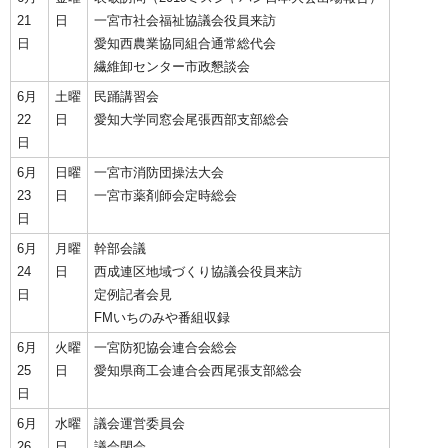
21
日
一宮市社会福祉協議会役員来訪
日
愛知西農業協同組合通常総代会
繊維卸センター市政懇談会
6月
土曜
民踊講習会
22
日
愛知大学同窓会尾張西部支部総会
日
6月
日曜
一宮市消防団操法大会
23
日
一宮市薬剤師会定時総会
日
6月
月曜
幹部会議
24
日
西成連区地域づくり協議会役員来訪
日
定例記者会見
FMいちのみや番組収録
6月
火曜
一宮防犯協会連合会総会
25
日
愛知県商工会連合会西尾張支部総会
日
6月
水曜
議会運営委員会
26
日
議会閉会