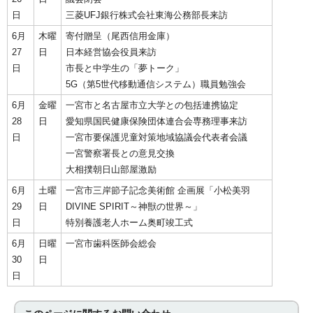
日
三菱UFJ銀行株式会社東海公務部長来訪
6月
木曜
寄付贈呈（尾西信用金庫）
27
日
日本経営協会役員来訪
日
市長と中学生の「夢トーク」
5G（第5世代移動通信システム）職員勉強会
6月
金曜
一宮市と名古屋市立大学との包括連携協定
28
日
愛知県国民健康保険団体連合会専務理事来訪
日
一宮市要保護児童対策地域協議会代表者会議
一宮警察署長との意見交換
大相撲朝日山部屋激励
6月
土曜
一宮市三岸節子記念美術館 企画展「小松美羽
29
日
DIVINE SPIRIT～神獣の世界～」
日
特別養護老人ホーム奥町竣工式
6月
日曜
一宮市歯科医師会総会
30
日
日