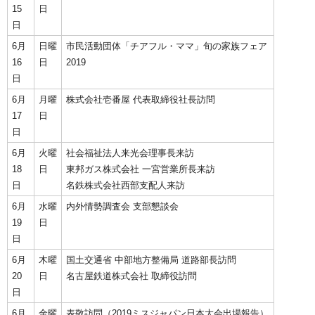
15
日
日
6月
日曜
市民活動団体「チアフル・ママ」旬の家族フェア
16
日
2019
日
6月
月曜
株式会社壱番屋 代表取締役社長訪問
17
日
日
6月
火曜
社会福祉法人来光会理事長来訪
18
日
東邦ガス株式会社 一宮営業所長来訪
日
名鉄株式会社西部支配人来訪
6月
水曜
内外情勢調査会 支部懇談会
19
日
日
6月
木曜
国土交通省 中部地方整備局 道路部長訪問
20
日
名古屋鉄道株式会社 取締役訪問
日
6月
金曜
表敬訪問（2019ミスジャパン日本大会出場報告）