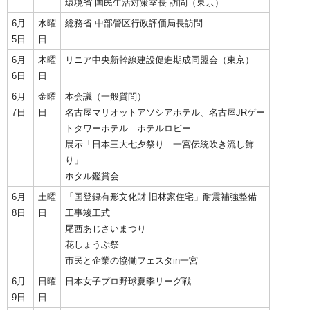
環境省 国民生活対策室長 訪問（東京）
6月
水曜
総務省 中部管区行政評価局長訪問
5日
日
6月
木曜
リニア中央新幹線建設促進期成同盟会（東京）
6日
日
6月
金曜
本会議（一般質問）
7日
日
名古屋マリオットアソシアホテル、名古屋JRゲー
トタワーホテル ホテルロビー
展示「日本三大七夕祭り 一宮伝統吹き流し飾
り」
ホタル鑑賞会
6月
土曜
「国登録有形文化財 旧林家住宅」耐震補強整備
8日
日
工事竣工式
尾西あじさいまつり
花しょうぶ祭
市民と企業の協働フェスタin一宮
6月
日曜
日本女子プロ野球夏季リーグ戦
9日
日