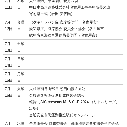
7月
木曜
大相撲錦戸部屋 錦戸親方来訪
11日
日
中日本高速道路株式会社名古屋工事事務所長来訪
寄附贈呈式（岩田 美代氏）
7月
金曜
七夕キャラバン隊 官庁等訪問（名古屋市）
12日
日
愛知県河川海岸協会 委員会・総会（名古屋市）
総務省東海総合通信局長訪問（名古屋市）
7月
土曜
13日
日
7月
日曜
14日
日
7月
月曜
15日
日
7月
火曜
大相撲朝日山部屋 朝日山親方来訪
16日
日
名岐道路整備促進期成同盟会総会
報告（AIG presents MLB CUP 2024 （リトルリーグ）
出場）
交通安全市民運動推進駅前キャンペーン
7月
水曜
全国市長会 財政委員会・都市税制調査委員会合同会議