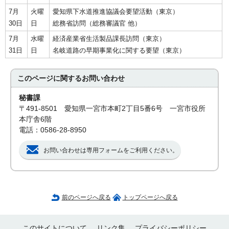
7月
火曜
愛知県下水道推進協議会要望活動（東京）
30日
日
総務省訪問（総務審議官 他）
7月
水曜
経済産業省生活製品課長訪問（東京）
31日
日
名岐道路の早期事業化に関する要望（東京）
このページに関する
お問い合わせ
秘書課
〒491-8501 愛知県一宮市本町2丁目5番6号 一宮市役所
本庁舎6階
電話：0586-28-8950
お問い合わせは専用フォームをご利用ください。
前のページへ戻る
トップページへ戻る
このサイトについて
リンク集
プライバシーポリシー