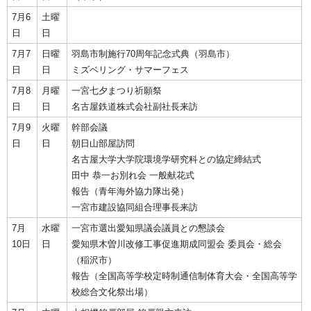
7月6
土曜
日
日
7月7
日曜
羽島市制施行70周年記念式典（羽島市）
日
日
ミズベリング・サマーフェス
7月8
月曜
一宮七夕まつり祈願祭
日
日
名古屋鉄道株式会社副社長来訪
7月9
火曜
幹部会議
日
日
朝日山部屋訪問
名古屋大学大学院環境学研究科との協定締結式
田中 恭一お別れ会 一般献花式
報告（青年海外協力隊出発）
一宮市建設協同組合理事長来訪
7月
水曜
一宮市選出愛知県議会議員との懇談会
10日
日
愛知県木曽川改修工事促進期成同盟会 委員会・総会
（稲沢市）
報告（全国高等学校定時制通信制体育大会・全国高等学
校総合文化祭出場）