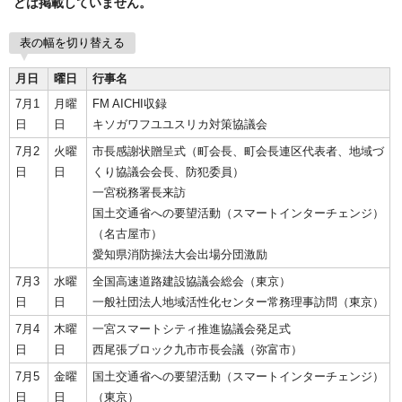
どは掲載していません。
表の幅を切り替える
月日
曜日
行事名
7月1
月曜
FM AICHI収録
日
日
キソガワフユユスリカ対策協議会
7月2
火曜
市長感謝状贈呈式（町会長、町会長連区代表者、地域づ
日
日
くり協議会会長、防犯委員）
一宮税務署長来訪
国土交通省への要望活動（スマートインターチェンジ）
（名古屋市）
愛知県消防操法大会出場分団激励
7月3
水曜
全国高速道路建設協議会総会（東京）
日
日
一般社団法人地域活性化センター常務理事訪問（東京）
7月4
木曜
一宮スマートシティ推進協議会発足式
日
日
西尾張ブロック九市市長会議（弥富市）
7月5
金曜
国土交通省への要望活動（スマートインターチェンジ）
日
日
（東京）