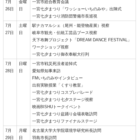
7月
金曜
一宮市総合教育会議
26日
日
一宮七夕まつり「ワッショーいちのみや」出陣式
一宮七夕まつり消防団警備市長巡視
7月
土曜
駅ナカマルシェ（尾州・能登物産展）視察
27日
日
岐阜市観光・伝統工芸品ブース視察
天下布舞プロジェクト「DREAM DANCE FESTIVAL」
ワークショップ視察
一宮七夕まつり御衣奉献大行列
7月
日曜
一宮市戦災死没者追悼式
28日
日
愛知県知事来訪
FMいちのみやインタビュー
出前実験授業「くすり教室」
一宮七夕まつりコスプレパレード
一宮七夕まつり七夕ステージ視察
映画BISHUトークイベント
一宮七夕まつり盆踊り会場表敬訪問
一宮七夕まつりファイナルステージ
7月
月曜
名古屋大学大学院環境学研究科長訪問
29日
日
羽島市長訪問