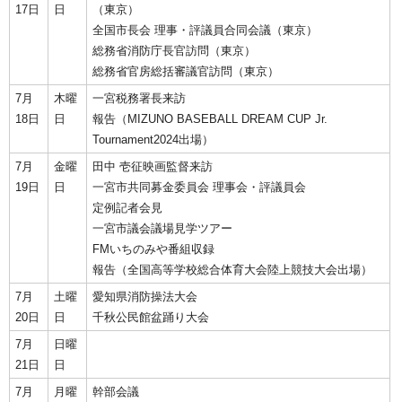
17日
日
（東京）
全国市長会 理事・評議員合同会議（東京）
総務省消防庁長官訪問（東京）
総務省官房総括審議官訪問（東京）
7月
木曜
一宮税務署長来訪
18日
日
報告（MIZUNO BASEBALL DREAM CUP Jr.
Tournament2024出場）
7月
金曜
田中 壱征映画監督来訪
19日
日
一宮市共同募金委員会 理事会・評議員会
定例記者会見
一宮市議会議場見学ツアー
FMいちのみや番組収録
報告（全国高等学校総合体育大会陸上競技大会出場）
7月
土曜
愛知県消防操法大会
20日
日
千秋公民館盆踊り大会
7月
日曜
21日
日
7月
月曜
幹部会議