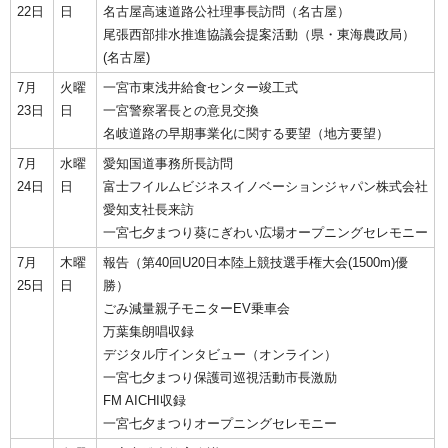
22日
日
名古屋高速道路公社理事長訪問（名古屋）
尾張西部排水推進協議会提案活動（県・東海農政局）
(名古屋)
7月
火曜
一宮市東浅井給食センター竣工式
23日
日
一宮警察署長との意見交換
名岐道路の早期事業化に関する要望（地方要望）
7月
水曜
愛知国道事務所長訪問
24日
日
富士フイルムビジネスイノベーションジャパン株式会社
愛知支社長来訪
一宮七夕まつり葵にぎわい広場オープニングセレモニー
7月
木曜
報告（第40回U20日本陸上競技選手権大会(1500m)優
25日
日
勝）
ごみ減量親子モニターEV乗車会
万葉集朗唱収録
デジタル庁インタビュー（オンライン）
一宮七夕まつり保護司巡視活動市長激励
FM AICHI収録
一宮七夕まつりオープニングセレモニー