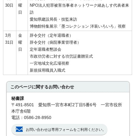
30日
曜
NPO法人犯罪被害当事者ネットワーク緒あしす代表者来
日
訪
愛知県建設局長・技監来訪
博物館特集展示「墨コレクション 洋装いろいろ」視察
3月
金
辞令交付（定年退職者）
31日
曜
辞令交付（病院事業管理者）
日
定年退職者懇談会
市政功労者に対する功労証書贈呈式
一宮地域文化広場視察
新規採用職員入職式
このページに関する
お問い合わせ
秘書課
〒491-8501 愛知県一宮市本町2丁目5番6号 一宮市役所
本庁舎6階
電話：0586-28-8950
お問い合わせは専用フォームをご利用ください。