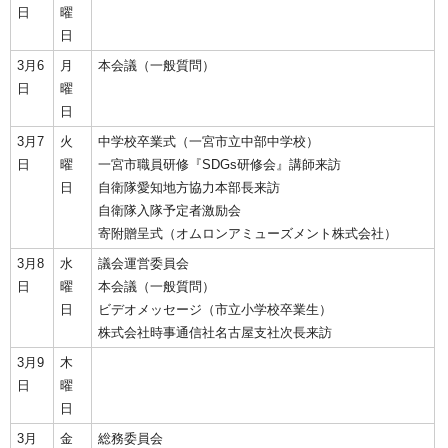
日
曜
日
3月6
月
本会議（一般質問）
日
曜
日
3月7
火
中学校卒業式（一宮市立中部中学校）
日
曜
一宮市職員研修『SDGs研修会』講師来訪
日
自衛隊愛知地方協力本部長来訪
自衛隊入隊予定者激励会
寄附贈呈式（オムロンアミューズメント株式会社）
3月8
水
議会運営委員会
日
曜
本会議（一般質問）
日
ビデオメッセージ（市立小学校卒業生）
株式会社時事通信社名古屋支社次長来訪
3月9
木
日
曜
日
3月
金
総務委員会