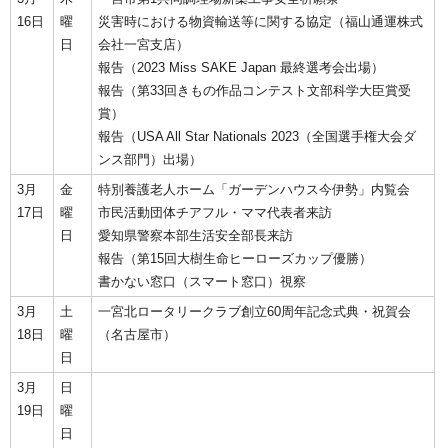
16日
曜
災害時における物資輸送等に関する協定（福山通運株式
日
会社一宮支店）
報告（2023 Miss SAKE Japan 最終選考会出場）
報告（第33回きもの作品コンテスト文部科学大臣賞受
賞）
報告（USA All Star Nationals 2023（全国選手権大会ダ
ンス部門）出場）
3月
金
特別養護老人ホーム「ガーデンハウス今伊勢」内覧会
17日
曜
市民活動団体チアフル・ママ代表者来訪
日
愛知県警察本部生活安全部長来訪
報告（第15回大樹生命ヒーローズカップ優勝）
書かない窓口（スマート窓口）視察
3月
土
一宮北ロータリークラブ創立60周年記念式典・祝賀会
18日
曜
（名古屋市）
日
3月
日
19日
曜
日