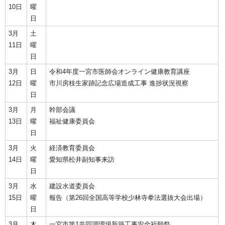
10日
曜
日
3月
土
11日
曜
日
3月
日
令和4年度一宮市医師会オンライン健康教育講座
12日
曜
市川房枝生家跡記念広場造成工事 進捗状況視察
日
3月
月
幹部会議
13日
曜
福祉健康委員会
日
3月
火
経済教育委員会
14日
曜
愛知県松井副知事来訪
日
3月
水
建設水道委員会
15日
曜
報告（第26回全国高等学校少林寺拳法選抜大会出場）
日
3月
木
一宮市第1共同調理場新築工事安全祈願祭