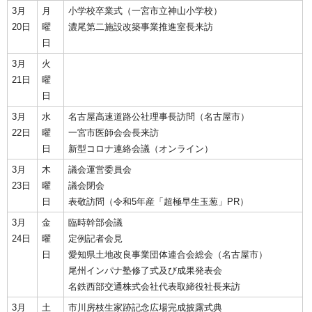
3月
月
小学校卒業式（一宮市立神山小学校）
20日
曜
濃尾第二施設改築事業推進室長来訪
日
3月
火
21日
曜
日
3月
水
名古屋高速道路公社理事長訪問（名古屋市）
22日
曜
一宮市医師会会長来訪
日
新型コロナ連絡会議（オンライン）
3月
木
議会運営委員会
23日
曜
議会閉会
日
表敬訪問（令和5年産「超極早生玉葱」PR）
3月
金
臨時幹部会議
24日
曜
定例記者会見
日
愛知県土地改良事業団体連合会総会（名古屋市）
尾州インパナ塾修了式及び成果発表会
名鉄西部交通株式会社代表取締役社長来訪
3月
土
市川房枝生家跡記念広場完成披露式典