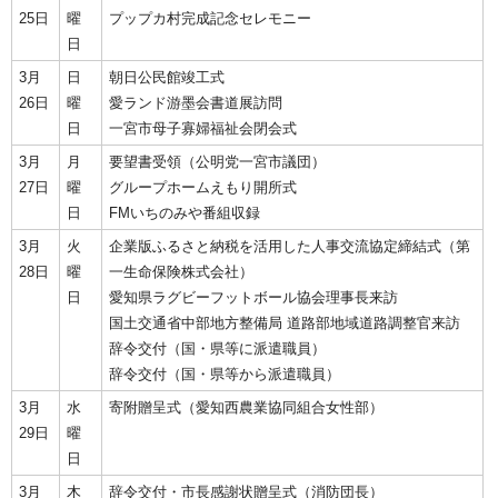
25日
曜
プップカ村完成記念セレモニー
日
3月
日
朝日公民館竣工式
26日
曜
愛ランド游墨会書道展訪問
日
一宮市母子寡婦福祉会閉会式
3月
月
要望書受領（公明党一宮市議団）
27日
曜
グループホームえもり開所式
日
FMいちのみや番組収録
3月
火
企業版ふるさと納税を活用した人事交流協定締結式（第
28日
曜
一生命保険株式会社）
日
愛知県ラグビーフットボール協会理事長来訪
国土交通省中部地方整備局 道路部地域道路調整官来訪
辞令交付（国・県等に派遣職員）
辞令交付（国・県等から派遣職員）
3月
水
寄附贈呈式（愛知西農業協同組合女性部）
29日
曜
日
3月
木
辞令交付・市長感謝状贈呈式（消防団長）