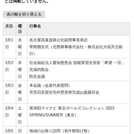
どは掲載していません。
表の幅を切り替える
月日
曜
行事名
日
3月1
水
名古屋高速道路公社副理事長来訪
日
曜
寄附贈呈式（北勢商事株式会社・株式会社大垣共立銀
日
行）
3月2
木
社会福祉法人愛知慈恵会 技能実習生宿舎「希望 一宮」
日
曜
完成内覧会
日
防災会議
3月3
金
本会議（会派代表質問）
日
曜
市営苅安賀住宅外壁塗替完成お披露目会
日
3月4
土
第36回マイナビ 東京ガールズコレクション 2023
日
曜
SPRING/SUMMER（東京）
日
3月5
日
地域のお祭り訪問（初午餅投げ祭）