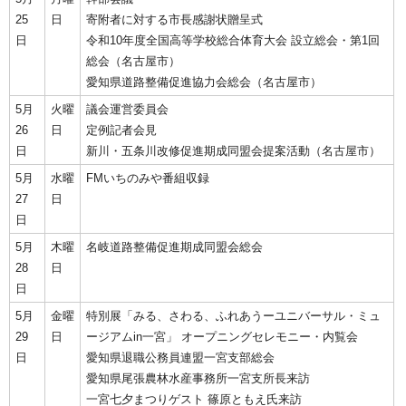
25
日
寄附者に対する市長感謝状贈呈式
日
令和10年度全国高等学校総合体育大会 設立総会・第1回
総会（名古屋市）
愛知県道路整備促進協力会総会（名古屋市）
5月
火曜
議会運営委員会
26
日
定例記者会見
日
新川・五条川改修促進期成同盟会提案活動（名古屋市）
5月
水曜
FMいちのみや番組収録
27
日
日
5月
木曜
名岐道路整備促進期成同盟会総会
28
日
日
5月
金曜
特別展「みる、さわる、ふれあうーユニバーサル・ミュ
29
日
ージアムin一宮」 オープニングセレモニー・内覧会
日
愛知県退職公務員連盟一宮支部総会
愛知県尾張農林水産事務所一宮支所長来訪
一宮七夕まつりゲスト 篠原ともえ氏来訪