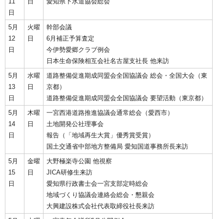
11
日
愛知県下水道協会総会
日
5月
火曜
幹部会議
12
日
6月補正予算査定
日
今伊勢愛郷クラブ例会
日本生命保険相互会社名古屋支社長 他来訪
5月
水曜
道路整備促進期成同盟会全国協議会 総会・全国大会（東
13
日
京都）
日
道路整備促進期成同盟会全国協議会 要望活動（東京都）
5月
木曜
一宮西港道路推進協議会通常総会（愛西市）
14
日
土地開発公社理事会
日
報告（「地域再生大賞」優秀賞受賞）
国土交通省中部地方整備局 愛知国道事務所長来訪
5月
金曜
大野極楽寺公園 他視察
15
日
JICA研修生来訪
日
愛知県行政書士会一宮支部定時総会
地域づくり協議会連絡会総会・懇親会
大興建設株式会社代表取締役社長来訪