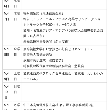
5月
水曜
6日
日
5月
木曜
寄附贈呈式（尾西信用金庫）
7日
日
報告（ミラノ・コルティナ2026冬季オリンピックショー
トトラック女子3000mリレー6位入賞）
愛知・名古屋アジア・アジアパラ競技大会組織委員会訪
問（名古屋市）
愛知県総務局長訪問（名古屋市）
5月
金曜
慶應義塾大学石戸教授との打合せ（オンライン）
8日
日
医療法人育徳会来訪
叙勲市長伝達式（消防功労）
町会長連区代表者連絡協議会総会・懇親会
5月
土曜
愛肢連西尾張ブロック合同運動会・愛肢連「わいわいカ
9日
日
ーニバル」
5月
日曜
10
日
日
5月
月曜
中日本高速道路株式会社 名古屋工事事務所長来訪