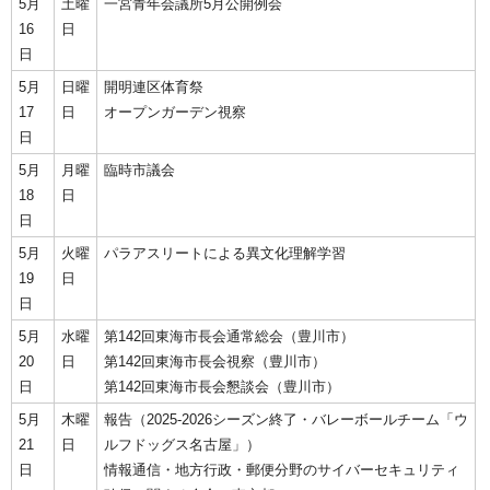
5月
土曜
一宮青年会議所5月公開例会
16
日
日
5月
日曜
開明連区体育祭
17
日
オープンガーデン視察
日
5月
月曜
臨時市議会
18
日
日
5月
火曜
パラアスリートによる異文化理解学習
19
日
日
5月
水曜
第142回東海市長会通常総会（豊川市）
20
日
第142回東海市長会視察（豊川市）
日
第142回東海市長会懇談会（豊川市）
5月
木曜
報告（2025-2026シーズン終了・バレーボールチーム「ウ
21
日
ルフドッグス名古屋」）
日
情報通信・地方行政・郵便分野のサイバーセキュリティ