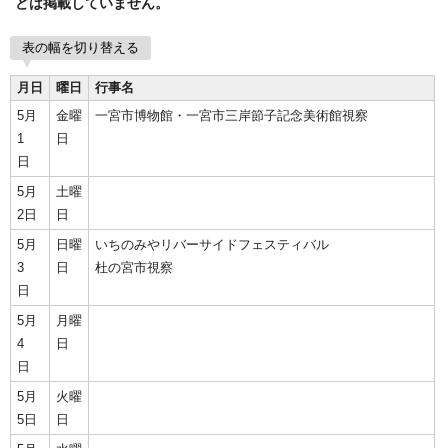
どは掲載していません。
表の幅を切り替える
月日
曜日
行事名
5月
金曜
一宮市博物館・一宮市三岸節子記念美術館視察
1
日
日
5月
土曜
2日
日
5月
日曜
いちのみやリバーサイドフェスティバル
3
日
杜の宮市視察
日
5月
月曜
4
日
日
5月
火曜
5日
日