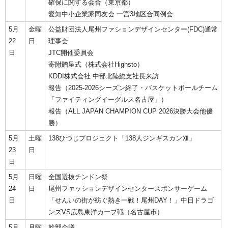
確保に関する会合（東京都）
愛知中小企業家同友会 一宮3地区合同例会
5月
金曜
公益財団法人尾州ファションデザインセンター(FDC)通常
22
日
理事会
日
JTC開催委員会
寄附贈呈式（株式会社Highsto）
KDDI株式会社 中部北陸総支社長来訪
報告（2025-2026シーズン終了・バスケットボールチーム
「ファイティングイーグルス名古屋」）
報告（ALL JAPAN CHAMPION CUP 2026決勝大会他優
勝）
5月
土曜
138ひつじプロジェクト「138人ジンギスカンⅫ」
23
日
日
5月
日曜
全国選抜チンドン祭
24
日
尾州ファッションデザインセンタースポンサーゲーム
日
「せんいの街が紡ぐ熱き一戦！尾州DAY！」中日ドラゴ
ンズVS広島東洋カープ戦（名古屋市）
5月
月曜
幹部会議