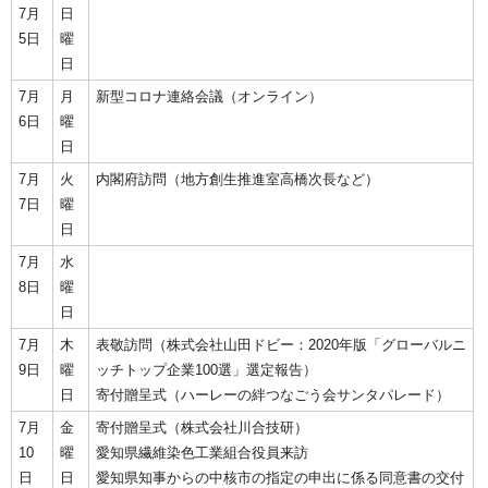
7月
日
5日
曜
日
7月
月
新型コロナ連絡会議（オンライン）
6日
曜
日
7月
火
内閣府訪問（地方創生推進室高橋次長など）
7日
曜
日
7月
水
8日
曜
日
7月
木
表敬訪問（株式会社山田ドビー：2020年版「グローバルニ
9日
曜
ッチトップ企業100選」選定報告）
日
寄付贈呈式（ハーレーの絆つなごう会サンタパレード）
7月
金
寄付贈呈式（株式会社川合技研）
10
曜
愛知県繊維染色工業組合役員来訪
日
日
愛知県知事からの中核市の指定の申出に係る同意書の交付