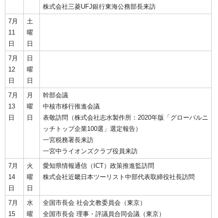
株式会社三菱UFJ銀行東海公務部長来訪
7月
土
11
曜
日
日
7月
日
12
曜
日
日
7月
月
幹部会議
13
曜
中核市移行推進会議
日
日
表敬訪問（株式会社志水製作所：2020年版「グローバルニ
ッチトップ企業100選」選定報告）
一宮税務署長来訪
一宮中ライオンズクラブ役員来訪
7月
火
愛知県情報通信（ICT）政策推進監訪問
14
曜
株式会社近畿日本ツーリスト中部代表取締役社長訪問
日
日
7月
水
全国市長会 社会文教委員会（東京）
15
曜
全国市長会 理事・評議員合同会議（東京）