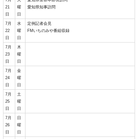
21
曜
愛知県知事訪問
日
日
7月
水
定例記者会見
22
曜
FMいちのみや番組収録
日
日
7月
木
23
曜
日
日
7月
金
24
曜
日
日
7月
土
25
曜
日
日
7月
日
26
曜
日
日