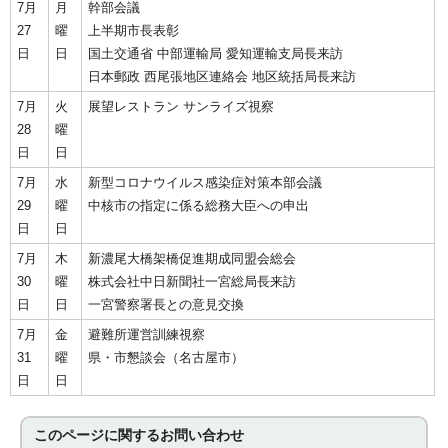
7月
月
幹部会議
27
曜
上半期市長表彰
日
日
国土交通省 中部運輸局 愛知運輸支局長来訪
日本郵政 西尾張地区連絡会 地区統括局長来訪
7月
火
展望レストラン サンライズ視察
28
曜
日
日
7月
水
新型コロナウイルス感染症対策本部会議
29
曜
中核市の指定に係る総務大臣への申出
日
日
7月
木
新濃尾大橋架橋促進期成同盟会総会
30
曜
株式会社中日新聞社一宮総局長来訪
日
日
一宮警察署長との意見交換
7月
金
避難所運営訓練視察
31
曜
県・市懇談会（名古屋市）
日
日
このページに関する
お問い合わせ