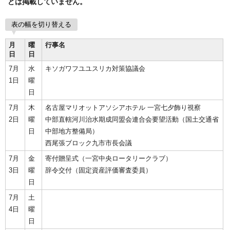
どは掲載していません。
表の幅を切り替える
月
曜
行事名
日
日
7月
水
キソガワフユユスリカ対策協議会
1日
曜
日
7月
木
名古屋マリオットアソシアホテル 一宮七夕飾り視察
2日
曜
中部直轄河川治水期成同盟会連合会要望活動（国土交通省
日
中部地方整備局）
西尾張ブロック九市市長会議
7月
金
寄付贈呈式（一宮中央ロータリークラブ）
3日
曜
辞令交付（固定資産評価審査委員）
日
7月
土
4日
曜
日