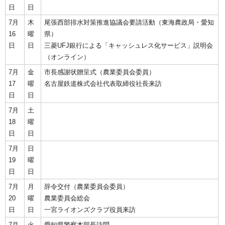
日
日
7月
木
尾張西部排水対策推進協議会要請活動（東海農政局・愛知
16
曜
県）
日
日
三菱UFJ銀行による「キャッシュレス化サービス」説明会
（オンライン）
7月
金
市長感謝状贈呈式（農業委員会委員）
17
曜
名古屋鉄道株式会社代表取締役社長来訪
日
日
7月
土
18
曜
日
日
7月
日
19
曜
日
日
7月
月
辞令交付（農業委員会委員）
20
曜
農業委員会総会
日
日
一宮ライオンズクラブ役員来訪
7月
火
愛知県警察本部長訪問