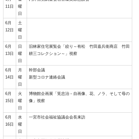
11日
曜
日
6月
土
12日
曜
日
6月
日
旧林家住宅展覧会「絞り～有松 竹田嘉兵衛商店 竹田
13日
曜
耕三コレクション～」視察
日
6月
月
幹部会議
14日
曜
新型コロナ連絡会議
日
6月
火
博物館企画展「筧忠治－自画像、花、ノラ、そして母の
15日
曜
像」視察
日
6月
水
一宮市社会福祉協議会会長来訪
16日
曜
日