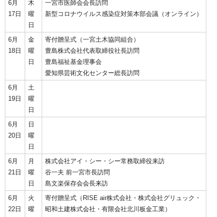
6月
木
一宮市医師会会長訪問
17日
曜
新型コロナウイルス感染症対策本部会議（オンライン）
日
6月
金
寄付贈呈式（一宮土木協同組合）
18日
曜
豊島株式会社代表取締役社長訪問
日
豊島福祉基金理事会
愛知県芸術文化センター総長訪問
6月
土
19日
曜
日
6月
日
20日
曜
日
6月
月
株式会社アイ・シー・シー常務取締役来訪
21日
曜
谷一夫 前一宮市長訪問
日
島文楽保存会会長来訪
6月
火
寄付贈呈式（RISE air株式会社・株式会社グリュック・
22日
曜
昭和土建株式会社・有限会社北川板金工業）