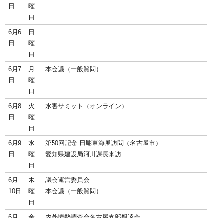
日
曜
日
6月6
日
日
曜
日
6月7
月
本会議（一般質問）
日
曜
日
6月8
火
水害サミット（オンライン）
日
曜
日
6月9
水
第50回記念 日彫東海展訪問（名古屋市）
日
曜
愛知県建設局河川課長来訪
日
6月
木
議会運営委員会
10日
曜
本会議（一般質問）
日
6月
金
内外情勢調査会名古屋支部懇談会