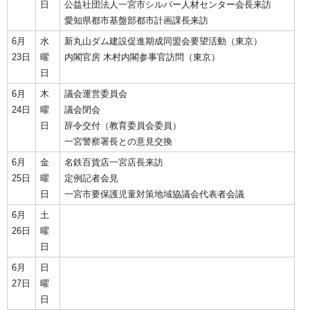
日
公益社団法人一宮市シルバー人材センター会長来訪
愛知県都市基盤部都市計画課長来訪
6月
水
新丸山ダム建設促進期成同盟会要望活動（東京）
23日
曜
内閣官房 木村内閣参事官訪問（東京）
日
6月
木
議会運営委員会
24日
曜
議会閉会
日
辞令交付（教育委員会委員）
一宮警察署長との意見交換
6月
金
名鉄百貨店一宮店長来訪
25日
曜
定例記者会見
日
一宮市要保護児童対策地域協議会代表者会議
6月
土
26日
曜
日
6月
日
27日
曜
日