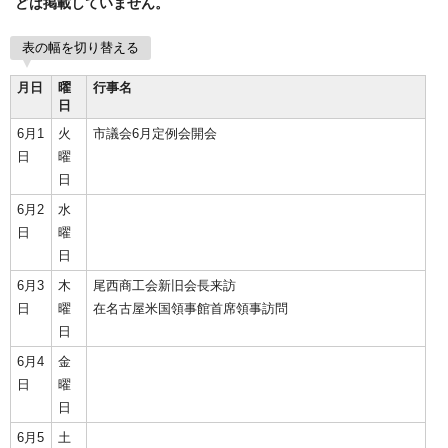
どは掲載していません。
表の幅を切り替える
月日
曜
行事名
日
6月1
火
市議会6月定例会開会
日
曜
日
6月2
水
日
曜
日
6月3
木
尾西商工会新旧会長来訪
日
曜
在名古屋米国領事館首席領事訪問
日
6月4
金
日
曜
日
6月5
土