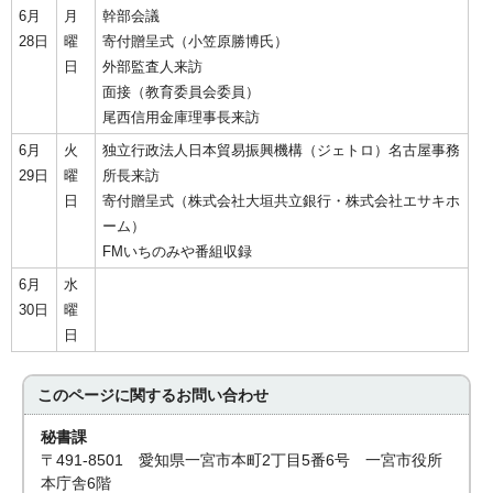
6月
月
幹部会議
28日
曜
寄付贈呈式（小笠原勝博氏）
日
外部監査人来訪
面接（教育委員会委員）
尾西信用金庫理事長来訪
6月
火
独立行政法人日本貿易振興機構（ジェトロ）名古屋事務
29日
曜
所長来訪
日
寄付贈呈式（株式会社大垣共立銀行・株式会社エサキホ
ーム）
FMいちのみや番組収録
6月
水
30日
曜
日
このページに関する
お問い合わせ
秘書課
〒491-8501 愛知県一宮市本町2丁目5番6号 一宮市役所
本庁舎6階