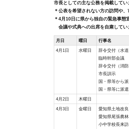
市長としての主な公務を掲載してい
＊公表を希望されない方の訪問や、
＊4月10日に県から独自の緊急事態
会議や式典への出席を自粛してい
月日
曜日
行事名
4月1日
水曜日
辞令交付（水道
臨時幹部会議
辞令交付（消防
市長訓示
国・県等から派
国・県等に派遣
4月2日
木曜日
4月3日
金曜日
愛知県土地改良
愛知県尾張農林
小中学校長来訪