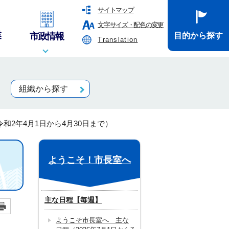
サイトマップ
文字サイズ・配色の変更
業
市政情報
目的から探す
Translation
組織から探す
和2年4月1日から4月30日まで）
ようこそ！市長室へ
）
主な日程【毎週】
ようこそ市長室へ 主な