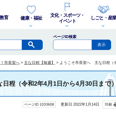
文化・スポーツ・
教育
しごと・産
健康・福祉
イベント
ページID検索
そ！市長室へ
>
主な日程【毎週】
>
ようこそ市長室へ 主な日程（令
日程（令和2年4月1日から4月30日まで
更新日 2022年1月14日
ページID 1033608
印刷