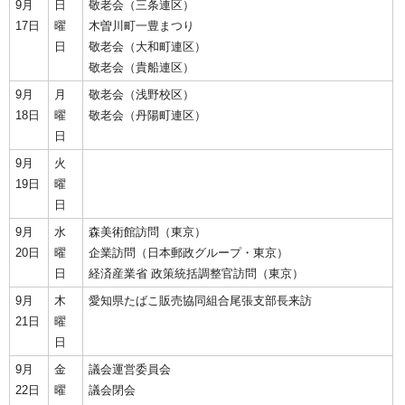
9月
日
敬老会（三条連区）
17日
曜
木曽川町一豊まつり
日
敬老会（大和町連区）
敬老会（貴船連区）
9月
月
敬老会（浅野校区）
18日
曜
敬老会（丹陽町連区）
日
9月
火
19日
曜
日
9月
水
森美術館訪問（東京）
20日
曜
企業訪問（日本郵政グループ・東京）
日
経済産業省 政策統括調整官訪問（東京）
9月
木
愛知県たばこ販売協同組合尾張支部長来訪
21日
曜
日
9月
金
議会運営委員会
22日
曜
議会閉会