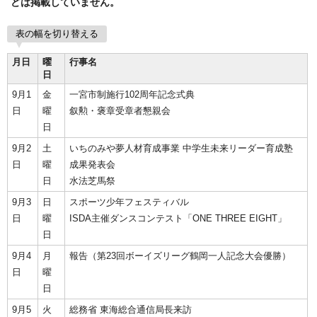
どは掲載していません。
表の幅を切り替える
月日
曜
行事名
日
9月1
金
一宮市制施行102周年記念式典
日
曜
叙勲・褒章受章者懇親会
日
9月2
土
いちのみや夢人材育成事業 中学生未来リーダー育成塾
日
曜
成果発表会
日
水法芝馬祭
9月3
日
スポーツ少年フェスティバル
日
曜
ISDA主催ダンスコンテスト「ONE THREE EIGHT」
日
9月4
月
報告（第23回ボーイズリーグ鶴岡一人記念大会優勝）
日
曜
日
9月5
火
総務省 東海総合通信局長来訪