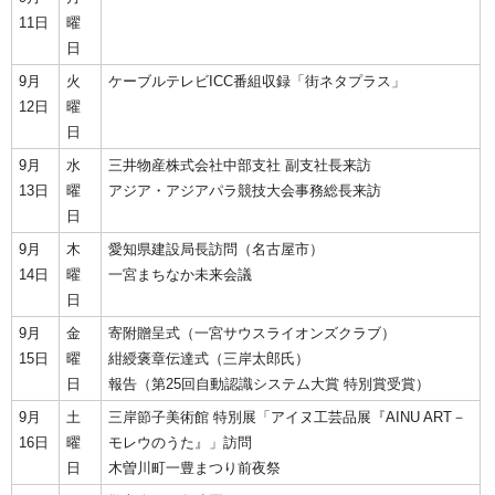
11日
曜
日
9月
火
ケーブルテレビICC番組収録「街ネタプラス」
12日
曜
日
9月
水
三井物産株式会社中部支社 副支社長来訪
13日
曜
アジア・アジアパラ競技大会事務総長来訪
日
9月
木
愛知県建設局長訪問（名古屋市）
14日
曜
一宮まちなか未来会議
日
9月
金
寄附贈呈式（一宮サウスライオンズクラブ）
15日
曜
紺綬褒章伝達式（三岸太郎氏）
日
報告（第25回自動認識システム大賞 特別賞受賞）
9月
土
三岸節子美術館 特別展「アイヌ工芸品展『AINU ART－
16日
曜
モレウのうた』」訪問
日
木曽川町一豊まつり前夜祭