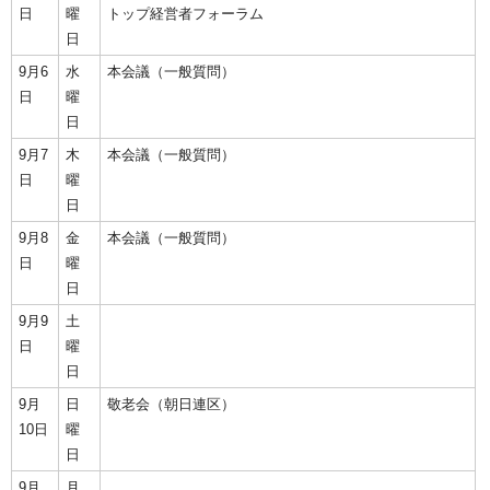
日
曜
トップ経営者フォーラム
日
9月6
水
本会議（一般質問）
日
曜
日
9月7
木
本会議（一般質問）
日
曜
日
9月8
金
本会議（一般質問）
日
曜
日
9月9
土
日
曜
日
9月
日
敬老会（朝日連区）
10日
曜
日
9月
月