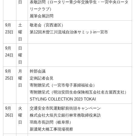
日
表敬訪問（ロータリー青少年交換学生・一宮中央ロータ
リークラブ）
麗筆会展訪問
9月
土
敬老会（宮西連区）
23日
曜
第12回木曽三川流域自治体サミットin一宮市
日
9月
日
24日
曜
日
9月
月
幹部会議
25日
曜
定例記者会見
日
寄附贈呈式（一宮市母子寡婦福祉会）
寄附贈呈式（明治安田生命保険相互会社名古屋西支社）
STYLING COLLECTION 2023 TOKAI
9月
火
交通安全市民運動駅前街頭キャンペーン
26日
曜
株式会社大垣共立銀行林常務取締役来訪
日
羽島市長訪問（岐阜県）
新濃尾大橋工事現場視察