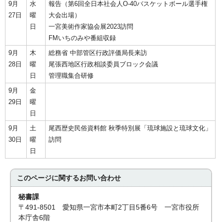
9月
水
報告（第6回全日本社会人O-40バスケットボール選手権
27日
曜
大会出場）
日
一宮美術作家協会展2023訪問
FMいちのみや番組収録
9月
木
総務省 中部管区行政評価局長来訪
28日
曜
尾張西地区行政相談委員ブロック会議
日
管理職集合研修
9月
金
29日
曜
日
9月
土
尾西歴史民俗資料館 秋季特別展「琉球施設と琉球文化」
30日
曜
訪問
日
このページに関する
お問い合わせ
秘書課
〒491-8501 愛知県一宮市本町2丁目5番6号 一宮市役所
本庁舎6階