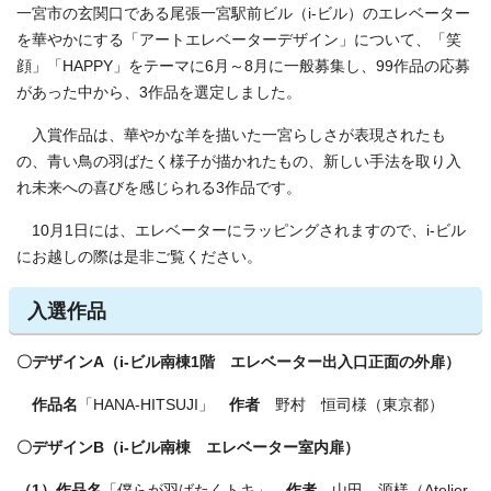
一宮市の玄関口である尾張一宮駅前ビル（i‐ビル）のエレベーター
を華やかにする「アートエレベーターデザイン」について、「笑
顔」「HAPPY」をテーマに6月～8月に一般募集し、99作品の応募
があった中から、3作品を選定しました。
入賞作品は、華やかな羊を描いた一宮らしさが表現されたも
の、青い鳥の羽ばたく様子が描かれたもの、新しい手法を取り入
れ未来への喜びを感じられる3作品です。
10月1日には、エレベーターにラッピングされますので、i‐ビル
にお越しの際は是非ご覧ください。
入選作品
〇デザインA（i-ビル南棟1階 エレベーター出入口正面の外扉）
作品名
「HANA-HITSUJI」
作者
野村 恒司様（東京都）
〇デザインB（i-ビル南棟 エレベーター室内扉）
（1）作品名
「僕らが羽ばたくトキ」
作者
山田 源様（Atelier