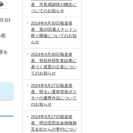
表 市長感謝状の贈呈に
ついてのお知らせ
9月3日
2024年9月30日報道発
表 第20回素人チンドン
み処
祭り開催についてのお知
らせ
県を
2024年9月30日報道発
表 包括外部監査結果に
基づく措置の公表につい
てのお知らせ
2024年9月27日報道発
表 明るい選挙啓発ポス
ターの優秀作品について
のお知らせ
2024年9月27日報道発
表 明治安田生命保険相
互会社からの寄付につい