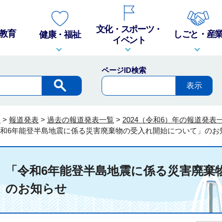
文化・スポーツ・
教育
しごと・産
健康・福祉
イベント
ページID検索
報
>
報道発表
>
過去の報道発表一覧
>
2024（令和6）年の報道発表
令和6年能登半島地震に係る災害廃棄物の受入れ開始について」のお
発表 「令和6年能登半島地震に係る災害廃棄
」のお知らせ