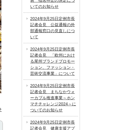
表 指名停止の決定につ
いてのお知らせ
2024年9月25日定例市長
記者会見 公益通報の外
部通報窓口の見直しにつ
いて
2024年9月25日定例市長
記者会見 「欧州におけ
る尾州ブランドプロモー
ション、ファッション・
芸術交流事業」について
2024年9月25日定例市長
記者会見 まちなかウォ
ーカブル推進事業～ホン
マチチャレンジ2024～に
せ
ついてのお知らせ
2024年9月25日定例市長
記者会見 健康支援アプ