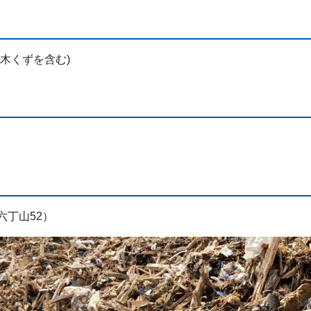
木くずを含む)
六丁山52）