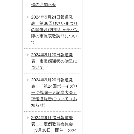
催のお知らせ
2024年9月24日報道発
表 第36回びさいまつり
の開催及びPRキャラバン
隊の市長表敬訪問につい
て
2024年9月20日報道発
表 市長感謝状の贈呈に
ついて
2024年9月20日報道発
表 「第24回ボーイズリ
ーグ鶴岡一人記念大会」
準優勝報告について（お
知らせ）
2024年9月20日報道発
表 「定例教育委員会
（9月30日）開催」のお