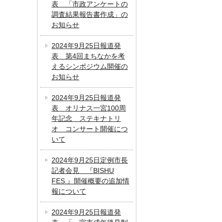
表 「市政アンケートの
調査結果報告書作成」の
お知らせ
2024年9月25日報道発
表 第4回まちなかを考
えるシンポジウム開催の
お知らせ
2024年9月25日報道発
表 オリナス一宮100周
年記念 ステキナトリ
オ コンサート開催につ
いて
2024年9月25日定例市長
記者会見 『BISHU
FES.』開催概要の追加情
報について
2024年9月25日報道発