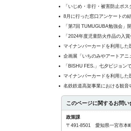
「いじめ・非行・被害防止ポス
8月に行った窓口アンケートの
「第7回 TUMUGUBA勉強会
「2024年度児童防火作品の入
マイナンバーカードを利用した
企画展「いちのみやアートアニュ
「BISHU FES.」七夕ビジョ
マイナンバーカードを利用した
名鉄鉄道高架事業における観音
このページに関する
お問い
政策課
〒491-8501 愛知県一宮市