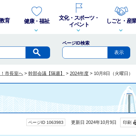
文化・スポーツ・
教育
しごと・産
健康・福祉
イベント
ページID検索
そ！市長室へ
>
幹部会議【隔週】
>
2024年度
>
10月8日（火曜日）
更新日 2024年10月9日
ページID 1063983
印刷