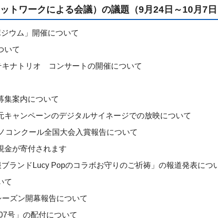
ットワークによる会議）の議題（9月24日～10月7日
ポジウム」開催について
ついて
テキナトリオ コンサートの開催について
募集案内について
元キャンペーンのデジタルサイネージでの放映について
アノコンクール全国大会入賞報告について
現金が寄付されます
制服ブランドLucy Popのコラボお守りのご祈祷」の報道発表につ
いて
5シーズン開幕報告について
107号」の配付について