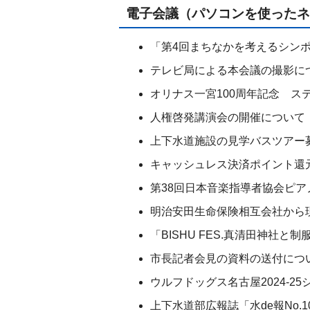
電子会議（パソコンを使ったネ
「第4回まちなかを考えるシン
テレビ局による本会議の撮影に
オリナス一宮100周年記念 ス
人権啓発講演会の開催について
上下水道施設の見学バスツアー
キャッシュレス決済ポイント還
第38回日本音楽指導者協会ピ
明治安田生命保険相互会社から
「BISHU FES.真清田神社と
市長記者会見の資料の送付につ
ウルフドッグス名古屋2024-2
上下水道部広報誌「水de報No.