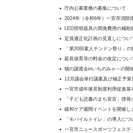
庁内公募業務の募集について
2024年（令和6年）一宮市消
LED照明器具の買換費用の補助
定員適正化計画の見直しについ
「第20回素人チンドン祭り」の
延長保育等の料金の改定につい
猫の譲渡会inいちのみゃ～の開
12月議会単行議案及び補正予
一宮市成年後見制度利用促進基
「子ども読書のまち宣言」啓発
緩和ケア週間イベントを開催し
「モバイルトイレ」の導入につ
一宮市ニュースポーツフェスティ