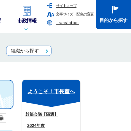
サイトマップ
文字サイズ・配色の変更
業
市政情報
目的から探す
Translation
組織から探す
ようこそ！市長室へ
幹部会議【隔週】
2024年度