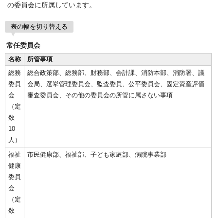
の委員会に所属しています。
表の幅を切り替える
常任委員会
名称
所管事項
総務
総合政策部、総務部、財務部、会計課、消防本部、消防署、議
委員
会局、選挙管理委員会、監査委員、公平委員会、固定資産評価
会
審査委員会、その他の委員会の所管に属さない事項
（定
数
10
人）
福祉
市民健康部、福祉部、子ども家庭部、病院事業部
健康
委員
会
（定
数