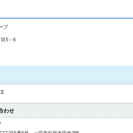
ープ
丁目5－6
ます
合わせ
プ