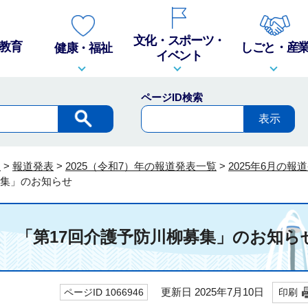
文化・スポーツ・
教育
しごと・産
健康・福祉
イベント
ページID検索
報
>
報道発表
>
2025（令和7）年の報道発表一覧
>
2025年6月の報
募集」のお知らせ
発表 「第17回介護予防川柳募集」のお知ら
更新日 2025年7月10日
ページID 1066946
印刷