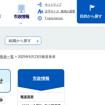
サイトマップ
文字サイズ・配色の変更
業
市政情報
目的から探す
Translation
組織から探す
道発表一覧
>
2025年6月23日報道発表
市政情報
せ
報道発表