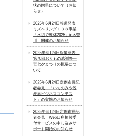
状の贈呈について（お知
らせ）
2025年6月24日報道発表
ミズベリング１３８事業
「水辺で乾杯2025」in木曽
川 開催のお知らせ
2025年6月24日報道発表
第70回おりもの感謝祭一
宮七夕まつりの概要につ
いて
2025年6月24日定例市長記
者会見 「いちのみや脱
炭素ビジネスコンテス
ト」の実施のお知らせ
2025年6月24日定例市長記
者会見 Web口座振替受
付サービスの申し込みサ
ポート開始のお知らせ