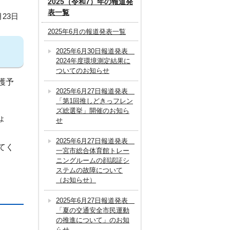
2025（令和7）年の報道発
表一覧
月23日
2025年6月の報道発表一覧
2025年6月30日報道発表
2024年度環境測定結果に
ついてのお知らせ
護予
2025年6月27日報道発表
「第1回推しどきっフレン
ズ総選挙」開催のお知ら
ょ
せ
2025年6月27日報道発表
てく
一宮市総合体育館トレー
ニングルームの顔認証シ
ステムの故障について
（お知らせ）
2025年6月27日報道発表
「夏の交通安全市民運動
の推進について」のお知
らせ