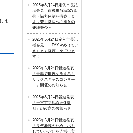
2025年6月24日定例市長記
者会見 市税担当3課の連
携・協力体制を構築しま
しま
す～若手職員への相互の
兼職発令～
2025年6月24日定例市長記
者会見 「FAXやめ（てい
き）ます宣言」を行いま
す！
2025年6月24日報道発表
「音楽で世界を旅する！
サックスキッズコンサー
ト」開催のお知らせ
2025年6月24日報道発表
「一宮市立地適正化計
画」の改定のお知らせ
2025年6月24日報道発表
「長年地域のために尽力
していただいた皆様へ市