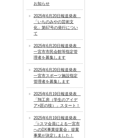
お知らせ
2025年6月20日報道発表
「いちのみやの芸術文
化」第67号の発行につい
て
2025年6月20日報道発表
一宮市市民会館等指定管
理者を募集します
2025年6月20日報道発表
一宮市スポーツ施設指定
管理者を募集します
2025年6月19日報道発表
「翔工房（学生のアイデ
ア×匠の技）」スタート！
2025年6月19日報道発表
「i-スマ会員による一宮市
へのDX事業提案会」提案
事業が決定しました！