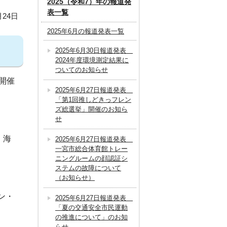
2025（令和7）年の報道発
表一覧
月24日
2025年6月の報道発表一覧
2025年6月30日報道発表
2024年度環境測定結果に
ついてのお知らせ
開催
2025年6月27日報道発表
「第1回推しどきっフレン
ズ総選挙」開催のお知ら
せ
、海
2025年6月27日報道発表
一宮市総合体育館トレー
ニングルームの顔認証シ
ステムの故障について
（お知らせ）
ン・
2025年6月27日報道発表
「夏の交通安全市民運動
の推進について」のお知
らせ