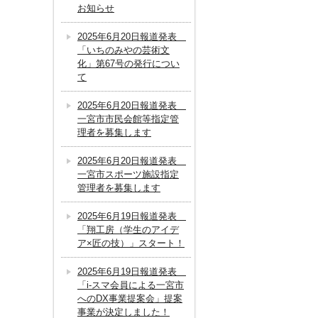
お知らせ
2025年6月20日報道発表
「いちのみやの芸術文
化」第67号の発行につい
て
2025年6月20日報道発表
一宮市市民会館等指定管
理者を募集します
2025年6月20日報道発表
一宮市スポーツ施設指定
管理者を募集します
2025年6月19日報道発表
「翔工房（学生のアイデ
ア×匠の技）」スタート！
2025年6月19日報道発表
「i-スマ会員による一宮市
へのDX事業提案会」提案
事業が決定しました！