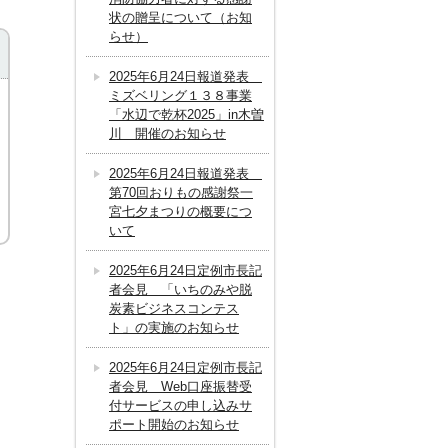
状の贈呈について（お知
らせ）
2025年6月24日報道発表
ミズベリング１３８事業
「水辺で乾杯2025」in木曽
川 開催のお知らせ
2025年6月24日報道発表
第70回おりもの感謝祭一
宮七夕まつりの概要につ
いて
2025年6月24日定例市長記
者会見 「いちのみや脱
炭素ビジネスコンテス
ト」の実施のお知らせ
2025年6月24日定例市長記
者会見 Web口座振替受
付サービスの申し込みサ
ポート開始のお知らせ