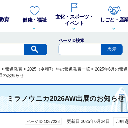
文化・スポーツ・
教育
しごと・産
健康・福祉
イベント
ページID検索
報
>
報道発表
>
2025（令和7）年の報道発表一覧
>
2025年6月の報
出展のお知らせ
発表 ミラノウニカ2026AW出展のお知らせ
更新日 2025年6月24日
ページID 1067228
印刷