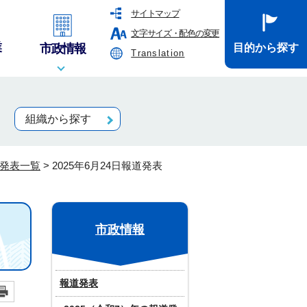
サイトマップ
文字サイズ・配色の変更
業
市政情報
目的から探す
Translation
組織から探す
道発表一覧
>
2025年6月24日報道発表
市政情報
報道発表