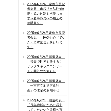
2025年6月24日定例市長記
者会見 市税担当3課の連
携・協力体制を構築しま
す～若手職員への相互の
兼職発令～
2025年6月24日定例市長記
者会見 「FAXやめ（てい
き）ます宣言」を行いま
す！
2025年6月24日報道発表
「音楽で世界を旅する！
サックスキッズコンサー
ト」開催のお知らせ
2025年6月24日報道発表
「一宮市立地適正化計
画」の改定のお知らせ
2025年6月24日報道発表
「長年地域のために尽力
していただいた皆様へ市