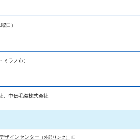
木曜日）
・ミラノ市）
社、中伝毛織株式会社
デザインセンター
（外部リンク）