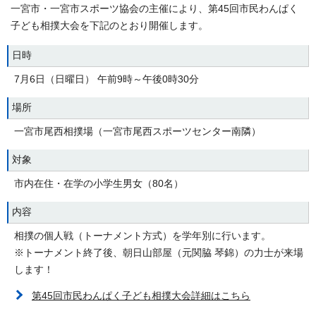
一宮市・一宮市スポーツ協会の主催により、第45回市民わんぱく
子ども相撲大会を下記のとおり開催します。
日時
7月6日（日曜日） 午前9時～午後0時30分
場所
一宮市尾西相撲場（一宮市尾西スポーツセンター南隣）
対象
市内在住・在学の小学生男女（80名）
内容
相撲の個人戦（トーナメント方式）を学年別に行います。
※トーナメント終了後、朝日山部屋（元関脇 琴錦）の力士が来場
します！
第45回市民わんぱく子ども相撲大会詳細はこちら