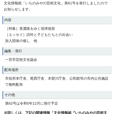
文化情報紙「いちのみやの芸術文化」第61号を発行しましたので
お知らせします。
内容
［特集］美濃路をゆく琉球使節
［エッセイ］詩吟と子どもたちとの出会い
加入団体の催し 他
編集・発行
一宮市芸術文化協会
配布場所
市役所本庁舎、尾西庁舎、木曽川庁舎、公民館等の市内公共施設
で無料配布
その他
第62号は令和5年12月に発行予定
※詳しくは、下記の関連情報「文化情報紙『いちのみやの芸術文