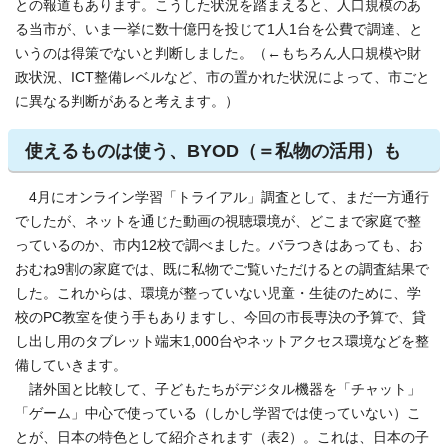
との報道もあります。こうした状況を踏まえると、人口規模のあ
る当市が、いま一挙に数十億円を投じて1人1台を公費で調達、と
いうのは得策でないと判断しました。（←もちろん人口規模や財
政状況、ICT整備レベルなど、市の置かれた状況によって、市ごと
に異なる判断があると考えます。）
使えるものは使う、BYOD（＝私物の活用）も
4月にオンライン学習「トライアル」調査として、まだ一方通行
でしたが、ネットを通じた動画の視聴環境が、どこまで家庭で整
っているのか、市内12校で調べました。バラつきはあっても、お
おむね9割の家庭では、既に私物でご覧いただけるとの調査結果で
した。これからは、環境が整っていない児童・生徒のために、学
校のPC教室を使う手もありますし、今回の市長専決の予算で、貸
し出し用のタブレット端末1,000台やネットアクセス環境などを整
備していきます。
諸外国と比較して、子どもたちがデジタル機器を「チャット」
「ゲーム」中心で使っている（しかし学習では使っていない）こ
とが、日本の特色として紹介されます（表2）。これは、日本の子