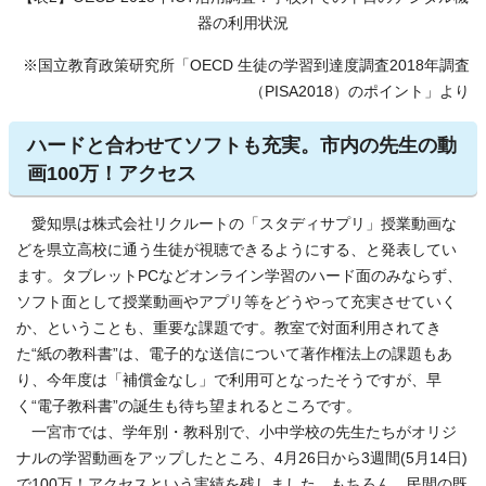
器の利用状況
※国立教育政策研究所「OECD 生徒の学習到達度調査2018年調査
（PISA2018）のポイント」より
ハードと合わせてソフトも充実。市内の先生の動
画100万！アクセス
愛知県は株式会社リクルートの「スタディサプリ」授業動画な
どを県立高校に通う生徒が視聴できるようにする、と発表してい
ます。タブレットPCなどオンライン学習のハード面のみならず、
ソフト面として授業動画やアプリ等をどうやって充実させていく
か、ということも、重要な課題です。教室で対面利用されてき
た“紙の教科書”は、電子的な送信について著作権法上の課題もあ
り、今年度は「補償金なし」で利用可となったそうですが、早
く“電子教科書”の誕生も待ち望まれるところです。
一宮市では、学年別・教科別で、小中学校の先生たちがオリジ
ナルの学習動画をアップしたところ、4月26日から3週間(5月14日)
で100万！アクセスという実績を残しました。もちろん、民間の既