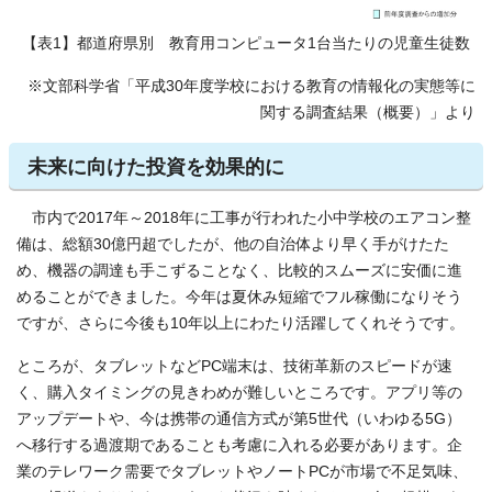
【表1】都道府県別 教育用コンピュータ1台当たりの児童生徒数
※文部科学省「平成30年度学校における教育の情報化の実態等に
関する調査結果（概要）」より
未来に向けた投資を効果的に
市内で2017年～2018年に工事が行われた小中学校のエアコン整
備は、総額30億円超でしたが、他の自治体より早く手がけたた
め、機器の調達も手こずることなく、比較的スムーズに安価に進
めることができました。今年は夏休み短縮でフル稼働になりそう
ですが、さらに今後も10年以上にわたり活躍してくれそうです。
ところが、タブレットなどPC端末は、技術革新のスピードが速
く、購入タイミングの見きわめが難しいところです。アプリ等の
アップデートや、今は携帯の通信方式が第5世代（いわゆる5G）
へ移行する過渡期であることも考慮に入れる必要があります。企
業のテレワーク需要でタブレットやノートPCが市場で不足気味、