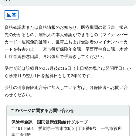
回答
資格確認書または資格情報のお知らせ、医療機関の領収書、振込
先の分かるもの、届出人の本人確認ができるもの（マイナンバー
カード・運転免許証等）、世帯主および受診者のマイナンバーカ
ードを持参の上、一宮市役所保険年金課、尾西庁舎窓口課、木曽
川庁舎総務窓口課、各出張所で手続きしてください。
受付期間は診療月の2カ月後の15日（土日祝の場合は翌開庁日）か
ら診療月の翌月1日を起算日として2年間です。
会社の健康保険組合等に加入している方は、各保険者へお問い合
わせください。
このページに関する
お問い合わせ
保険年金課 国民健康保険給付グループ
〒491-8501 愛知県一宮市本町2丁目5番6号 一宮市役所
本庁舎1階