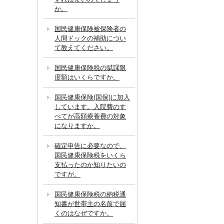
か。
国民健康保険被保険者の
人間ドックの補助につい
て教えてください。
国民健康保険税の賦課限
度額はいくらですか。
国民健康保険(国保)に加入
しています。入院費のす
べてが高額療養費の対象
になりますか。
確定申告に必要なので、
国民健康保険税をいくら
支払ったのか知りたいの
ですが。
国民健康保険税の納税通
知書が世帯主の名前で届
くのはなぜですか。