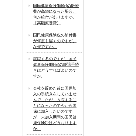
国民健康保険(国保)の医療
費が高額になった場合、
何か給付がありますか。
【高額療養費】
国民健康保険税の納付書
が何度も届くのですが、
なぜですか。
就職するのですが、国民
健康保険(国保)の脱退手続
きはどうすればよいので
すか。
会社を辞めた後に国保加
入の手続きをしていませ
んでしたが、入院するこ
とになったので今から国
保に加入したいのです
が、未加入期間の国民健
康保険税はどうなります
か。