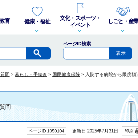
文化・スポーツ・
教育
しごと・産
健康・福祉
イベント
ページID検索
る質問
>
暮らし・手続き
>
国民健康保険
>
入院する病院から限度額
質問
更新日 2025年7月31日
ページID 1050104
印刷