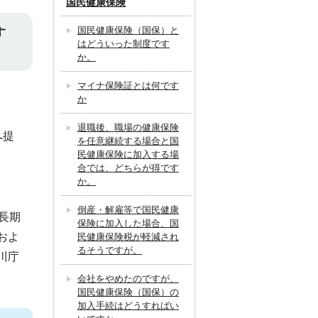
国民健康保険
国民健康保険（国保）と
す
はどういった制度です
か。
マイナ保険証とは何です
か
退職後、職場の健康保険
へ提
を任意継続する場合と国
民健康保険に加入する場
合では、どちらが得です
か。
倒産・解雇等で国民健康
長期
保険に加入した場合、国
およ
民健康保険税が軽減され
るそうですが。
川庁
会社をやめたのですが、
国民健康保険（国保）の
加入手続はどうすればい