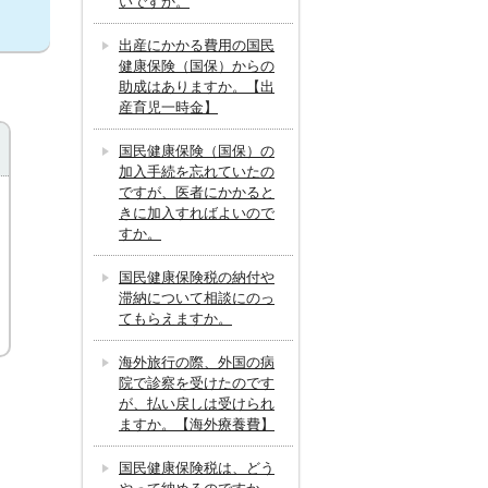
いですか。
出産にかかる費用の国民
健康保険（国保）からの
助成はありますか。【出
産育児一時金】
国民健康保険（国保）の
加入手続を忘れていたの
ですが、医者にかかると
きに加入すればよいので
すか。
国民健康保険税の納付や
滞納について相談にのっ
てもらえますか。
海外旅行の際、外国の病
院で診察を受けたのです
が、払い戻しは受けられ
ますか。【海外療養費】
国民健康保険税は、どう