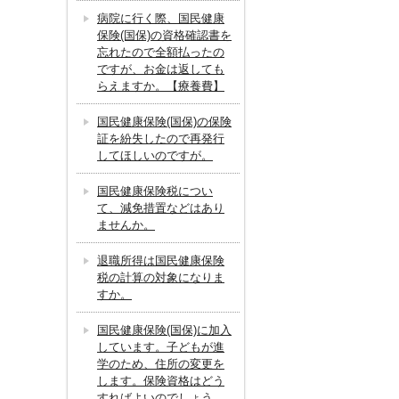
病院に行く際、国民健康
保険(国保)の資格確認書を
忘れたので全額払ったの
ですが、お金は返しても
らえますか。【療養費】
国民健康保険(国保)の保険
証を紛失したので再発行
してほしいのですが。
国民健康保険税につい
て、減免措置などはあり
ませんか。
退職所得は国民健康保険
税の計算の対象になりま
すか。
国民健康保険(国保)に加入
しています。子どもが進
学のため、住所の変更を
します。保険資格はどう
すればよいのでしょう