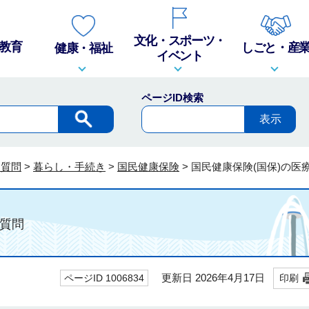
文化・スポーツ・
教育
しごと・産
健康・福祉
イベント
ページID検索
る質問
>
暮らし・手続き
>
国民健康保険
>
国民健康保険(国保)の医
質問
更新日 2026年4月17日
ページID 1006834
印刷