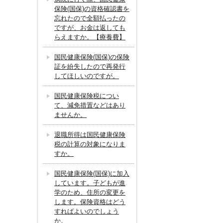
保険(国保)の資格確認書を
忘れたので全額払ったの
ですが、お金は返しても
らえますか。【療養費】
国民健康保険(国保)の保険
証を紛失したので再発行
してほしいのですが。
国民健康保険税につい
て、減免措置などはあり
ませんか。
退職所得は国民健康保険
税の計算の対象になりま
すか。
国民健康保険(国保)に加入
しています。子どもが進
学のため、住所の変更を
します。保険資格はどう
すればよいのでしょう
か。