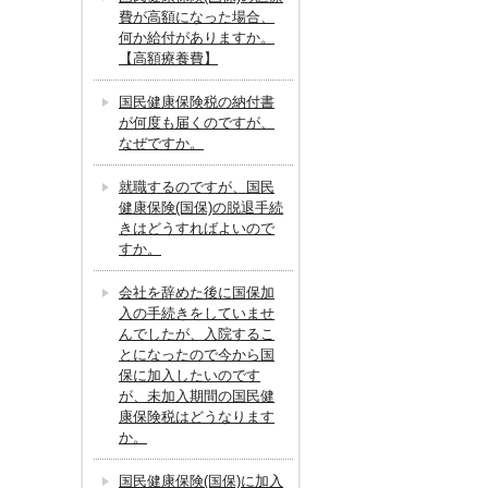
費が高額になった場合、
何か給付がありますか。
【高額療養費】
国民健康保険税の納付書
が何度も届くのですが、
なぜですか。
就職するのですが、国民
健康保険(国保)の脱退手続
きはどうすればよいので
すか。
会社を辞めた後に国保加
入の手続きをしていませ
んでしたが、入院するこ
とになったので今から国
保に加入したいのです
が、未加入期間の国民健
康保険税はどうなります
か。
国民健康保険(国保)に加入