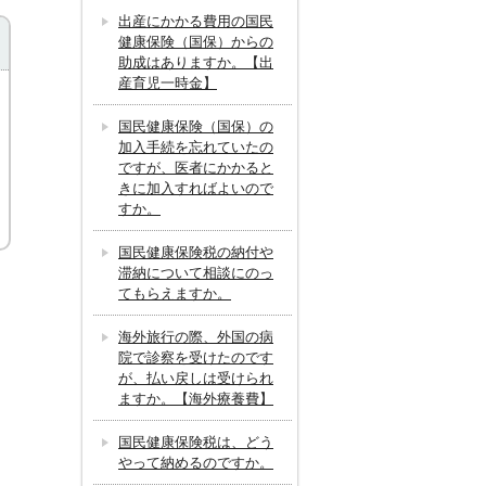
出産にかかる費用の国民
健康保険（国保）からの
助成はありますか。【出
産育児一時金】
国民健康保険（国保）の
加入手続を忘れていたの
ですが、医者にかかると
きに加入すればよいので
すか。
国民健康保険税の納付や
滞納について相談にのっ
てもらえますか。
海外旅行の際、外国の病
院で診察を受けたのです
が、払い戻しは受けられ
ますか。【海外療養費】
国民健康保険税は、どう
やって納めるのですか。