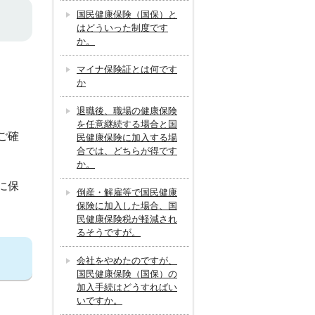
国民健康保険（国保）と
はどういった制度です
か。
マイナ保険証とは何です
か
退職後、職場の健康保険
を任意継続する場合と国
ご確
民健康保険に加入する場
合では、どちらが得です
か。
に保
倒産・解雇等で国民健康
保険に加入した場合、国
民健康保険税が軽減され
るそうですが。
会社をやめたのですが、
国民健康保険（国保）の
加入手続はどうすればい
いですか。