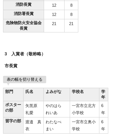
消防長賞
12
8
消防署長賞
12
8
危険物防火安全協会
21
21
長賞
3 入賞者（敬称略）
市長賞
表の幅を切り替える
部門
氏名
よみがな
学校名
学
年
ポスター
矢箆原
やのはら
一宮市立北方
6
の部
礼愛
れいあ
小学校
年
習字の部
渡邉 真
わたなべ
一宮市立奥小
6
衣
まい
学校
年