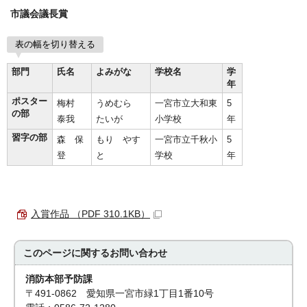
市議会議長賞
表の幅を切り替える
部門
氏名
よみがな
学校名
学
年
ポスター
梅村
うめむら
一宮市立大和東
5
の部
泰我
たいが
小学校
年
習字の部
森 保
もり やす
一宮市立千秋小
5
登
と
学校
年
入賞作品 （PDF 310.1KB）
このページに関する
お問い合わせ
消防本部予防課
〒491-0862 愛知県一宮市緑1丁目1番10号