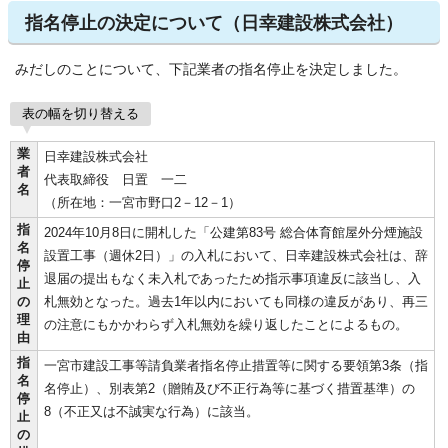
指名停止の決定について（日幸建設株式会社）
みだしのことについて、下記業者の指名停止を決定しました。
表の幅を切り替える
業
日幸建設株式会社
者
代表取締役 日置 一二
名
（所在地：一宮市野口2－12－1）
指
2024年10月8日に開札した「公建第83号 総合体育館屋外分煙施設
名
設置工事（週休2日）」の入札において、日幸建設株式会社は、辞
停
退届の提出もなく未入札であったため指示事項違反に該当し、入
止
の
札無効となった。過去1年以内においても同様の違反があり、再三
理
の注意にもかかわらず入札無効を繰り返したことによるもの。
由
指
一宮市建設工事等請負業者指名停止措置等に関する要領第3条（指
名
名停止）、別表第2（贈賄及び不正行為等に基づく措置基準）の
停
8（不正又は不誠実な行為）に該当。
止
の