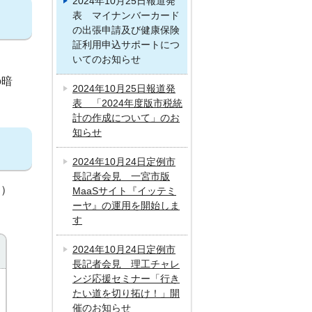
2024年10月25日報道発
表 マイナンバーカード
の出張申請及び健康保険
証利用申込サポートにつ
いてのお知らせ
の暗
2024年10月25日報道発
表 「2024年度版市税統
計の作成について」のお
知らせ
2024年10月24日定例市
長記者会見 一宮市版
く）
MaaSサイト『イッテミ
ーヤ』の運用を開始しま
す
2024年10月24日定例市
長記者会見 理工チャレ
ンジ応援セミナー「行き
たい道を切り拓け！」開
催のお知らせ