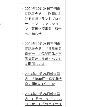
2024年10月24日定例市
長記者会見 「欧州にお
ける尾州ブランドプロモ
ーション、ファッショ
ン・芸術交流事業」報告
のお知らせ
2024年10月24日定例市
長記者会見 『世界糖尿
病デー』で民間団体と市
民病院がコラボイベント
を開催します
2024年10月24日報道発
表 「第48回一宮菊花大
会」開催のお知らせ
2024年10月24日報道発
表 12月のミュージアム
コンサート「ヴァイオリ