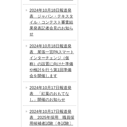
2024年10月18日報道発
表 ジャパン・テキスタ
イル・コンテスト審査結
果発表記者会見のお知ら
せ
2024年10月18日報道発
表 尾張一宮PAスマート
インターチェンジ（仮
称）の設置に向けた準備
や検討を行う第1回準備
会を開催します
2024年10月17日報道発
表 「紅葉のおもてな
し」開催のお知らせ
2024年10月17日報道発
表 2025年採用 職員採
用候補者試験〔冬試験〕