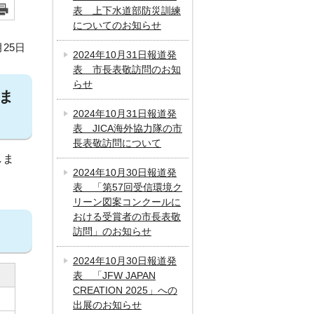
表 上下水道部防災訓練
についてのお知らせ
月25日
2024年10月31日報道発
表 市長表敬訪問のお知
らせ
ま
2024年10月31日報道発
表 JICA海外協力隊の市
長表敬訪問について
しま
2024年10月30日報道発
表 「第57回受信環境ク
リーン図案コンクールに
おける受賞者の市長表敬
訪問」のお知らせ
2024年10月30日報道発
表 「JFW JAPAN
CREATION 2025」への
出展のお知らせ