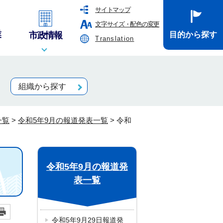
サイトマップ
文字サイズ・配色の変更
業
市政情報
目的から探す
Translation
組織から探す
一覧
>
令和5年9月の報道発表一覧
>
令和
令和5年9月の報道発
表一覧
令和5年9月29日報道発