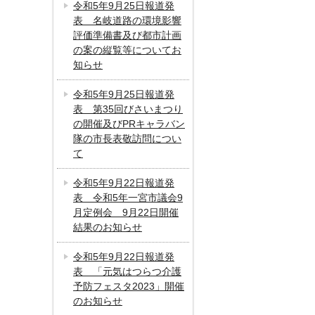
令和5年9月25日報道発
表 名岐道路の環境影響
評価準備書及び都市計画
の案の縦覧等についてお
知らせ
令和5年9月25日報道発
表 第35回びさいまつり
の開催及びPRキャラバン
隊の市長表敬訪問につい
て
令和5年9月22日報道発
表 令和5年一宮市議会9
月定例会 9月22日開催
結果のお知らせ
令和5年9月22日報道発
表 「元気はつらつ介護
予防フェスタ2023」開催
のお知らせ