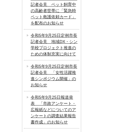
記者会見 ペット飼育中
の高齢者世帯に「緊急時
ペット救護依頼カード」
を配布のお知らせ
令和5年9月25日定例市長
記者会見 地域DX・シン
学校プロジェクト推進の
ための体制充実に向けて
令和5年9月25日定例市長
記者会見 「女性活躍推
進シンポジウム開催」の
お知らせ
令和5年9月25日報道発
表 「市政アンケート・
広報紙などについてのア
ンケートの調査結果報告
書作成」のお知らせ