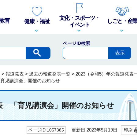
文化・スポーツ・
教育
しごと・産
健康・福祉
イベント
ページID検索
報
>
報道発表
>
過去の報道発表一覧
>
2023（令和5）年の報道発表
 「育児講演会」開催のお知らせ
発表 「育児講演会」開催のお知らせ
更新日 2023年9月19日
ページID 1057385
印刷