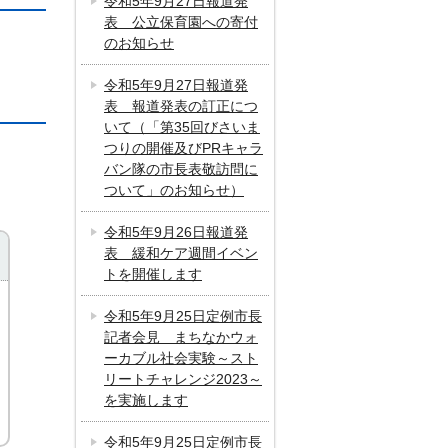
令和5年9月27日報道発
表 公立保育園への寄付
のお知らせ
令和5年9月27日報道発
表 報道発表の訂正につ
いて（「第35回びさいま
つりの開催及びPRキャラ
バン隊の市長表敬訪問に
ついて」のお知らせ）
令和5年9月26日報道発
表 緩和ケア週間イベン
トを開催します
令和5年9月25日定例市長
記者会見 まちなかウォ
ーカブル社会実験～スト
リートチャレンジ2023～
を実施します
令和5年9月25日定例市長