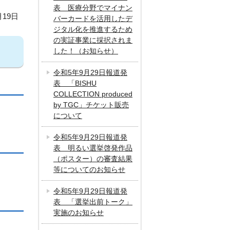
表 医療分野でマイナン
月19日
バーカードを活用したデ
ジタル化を推進するため
の実証事業に採択されま
した！（お知らせ）
令和5年9月29日報道発
表 「BISHU
COLLECTION produced
by TGC」チケット販売
について
令和5年9月29日報道発
表 明るい選挙啓発作品
（ポスター）の審査結果
等についてのお知らせ
令和5年9月29日報道発
表 「選挙出前トーク」
実施のお知らせ