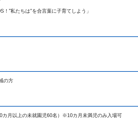
S！”私たちは″を合言葉に子育てしよう」
域の方
10カ月以上の未就園児60名）※10カ月未満児のみ入場可