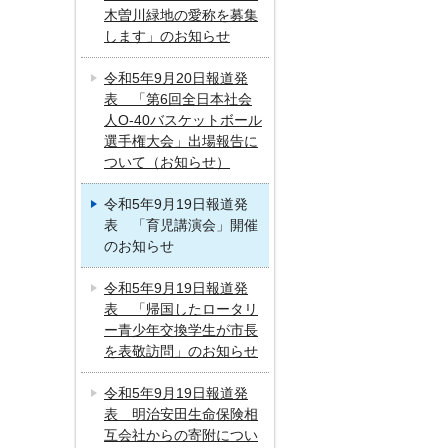
木曽川緑地の愛称を募集
します」のお知らせ
令和5年9月20日報道発
表 「第6回全日本社会
人O-40バスケットボール
選手権大会」出場報告に
ついて（お知らせ）
令和5年9月19日報道発
表 「育児講演会」開催
のお知らせ
令和5年9月19日報道発
表 「帰国したロータリ
ー青少年交換学生が市長
を表敬訪問」のお知らせ
令和5年9月19日報道発
表 明治安田生命保険相
互会社からの寄附につい