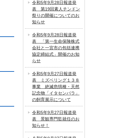
令和5年9月28日報道発
表 第19回素人チンドン
祭りの開催についてのお
知らせ
令和5年9月28日報道発
表 「第一生命保険株式
会社と一宮市の包括連携
協定締結式」開催のお知
らせ
令和5年9月27日報道発
表 ミズベリング１３８
事業 絶滅危惧種・天然
記念物「イタセンパラ」
の飼育展示について
令和5年9月27日報道発
表 景観専門監就任のお
知らせ！