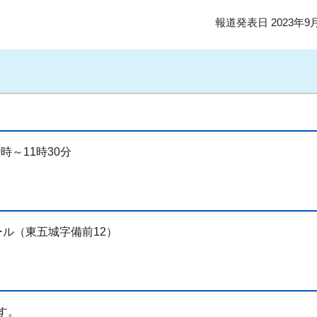
報道発表日 2023年9
時～11時30分
ル（東五城字備前12）
す。