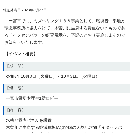
報道発表日 2023年9月27日
一宮市では、ミズベリング１３８事業として、環境省中部地方
環境事務所の協力を得て、木曽川に生息する貴重ないきものであ
る「イタセンパラ」の飼育展示を、下記のとおり実施しますので
お知らせいたします。
【イベント概要】
【期 間】
令和5年10月3日（火曜日）～10月31日（火曜日）
【場 所】
一宮市役所本庁舎1階ロビー
【内 容】
水槽と案内パネルを設置
木曽川に生息する絶滅危惧IA類で国の天然記念物「イタセンパ