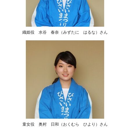
織姫役 水谷 春奈（みずたに はるな）さん
童女役 奥村 日和（おくむら ひより）さん