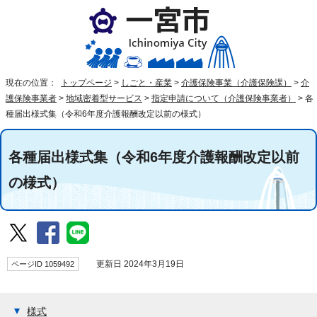
現在の位置：
トップページ
>
しごと・産業
>
介護保険事業（介護保険課）
>
介
護保険事業者
>
地域密着型サービス
>
指定申請について（介護保険事業者）
>
各
種届出様式集（令和6年度介護報酬改定以前の様式）
各種届出様式集（令和6年度介護報酬改定以前
の様式）
ページID 1059492
更新日 2024年3月19日
様式