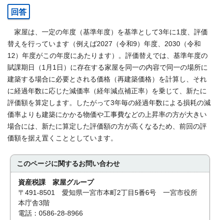
回答
家屋は、一定の年度（基準年度）を基準として3年に1度、評価
替えを行っています（例えば2027（令和9）年度、2030（令和
12）年度がこの年度にあたります）。評価替えでは、基準年度の
賦課期日（1月1日）に存在する家屋を同一の内容で同一の場所に
建築する場合に必要とされる価格（再建築価格）を計算し、それ
に経過年数に応じた減価率（経年減点補正率）を乗じて、新たに
評価額を算定します。したがって3年毎の経過年数による損耗の減
価率よりも建築にかかる物価や工事費などの上昇率の方が大きい
場合には、新たに算定した評価額の方が高くなるため、前回の評
価額を据え置くこととしています。
このページに関する
お問い合わせ
資産税課 家屋グループ
〒491-8501 愛知県一宮市本町2丁目5番6号 一宮市役所
本庁舎3階
電話：0586-28-8966