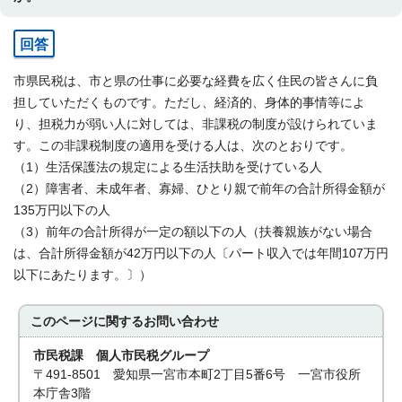
回答
市県民税は、市と県の仕事に必要な経費を広く住民の皆さんに負
担していただくものです。ただし、経済的、身体的事情等によ
り、担税力が弱い人に対しては、非課税の制度が設けられていま
す。この非課税制度の適用を受ける人は、次のとおりです。
（1）生活保護法の規定による生活扶助を受けている人
（2）障害者、未成年者、寡婦、ひとり親で前年の合計所得金額が
135万円以下の人
（3）前年の合計所得が一定の額以下の人（扶養親族がない場合
は、合計所得金額が42万円以下の人〔パート収入では年間107万円
以下にあたります。〕）
このページに関する
お問い合わせ
市民税課 個人市民税グループ
〒491-8501 愛知県一宮市本町2丁目5番6号 一宮市役所
本庁舎3階